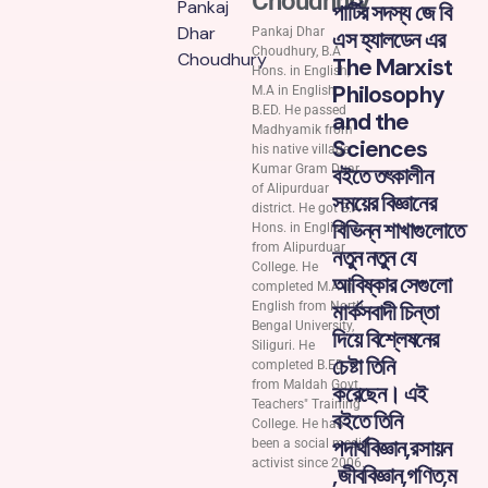
Choudhury
পার্টির সদস্য জে বি
Pankaj Dhar
এস হ্যালডেন এর
Choudhury, B.A
The Marxist
Hons. in English,
Philosophy
M.A in English,
B.ED. He passed
and the
Madhyamik from
Sciences
his native village
বইতে তৎকালীন
Kumar Gram Duar
of Alipurduar
সময়ের বিজ্ঞানের
district. He got B.A
বিভিন্ন শাখাগুলোতে
Hons. in English
from Alipurduar
নতুন নতুন যে
College. He
আবিষ্কার সেগুলো
completed M.A in
মার্কসবাদী চিন্তা
English from North
Bengal University,
দিয়ে বিশ্লেষনের
Siliguri. He
চেষ্টা তিনি
completed B.ED
from Maldah Govt.
করেছেন। এই
Teachers" Training
বইতে তিনি
College. He has
পদার্থবিজ্ঞান,রসায়ন
been a social media
activist since 2006.
,জীববিজ্ঞান,গণিত,ম