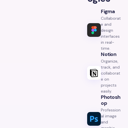
Figma
Collaborat
e and
design
interfaces
in real-
time.
Notion
Organize,
track, and
collaborat
e on
projects
easily.
Photosh
Op
Profession
al image
and