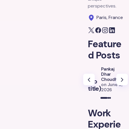
perspectives.
Paris, France
Feature
d Posts
Pankaj
Dhar
Choudhury
(no
(
on
June 8,
title)
ti
2026
Work
Experie