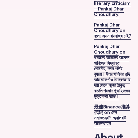
literary criticism
—Pankaj Dhar
Choudhury.
Pankaj Dhar
Choudhury
on
বলো, এমন রামরাজ্য চাই?
Pankaj Dhar
Choudhury
on
উমরদের জামিনের আবেদন
খারিজের সিদ্ধান্ত
শোচনীয়, বলল পলিট
ব্যুরো। উমর খালিদরা বন্দি
আর মালেগাঁও বিস্ফোরণের
দায় থেকে প্রজ্ঞা ঠাকুর,
কর্নেল প্রসাদ পুরোহিতদের
মুক্ত করা হচ্ছে।
最佳Binance推荐
代码
on
কেন
সমাজতন্ত্র?-অ্যালবার্ট
আইনস্টাইন
About