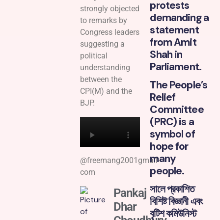
protests
strongly objected
demanding a
to remarks by
statement
Congress leaders
from Amit
suggesting a
Shah in
political
Parliament.
understanding
between the
The People’s
CPI(M) and the
Relief
BJP.
Committee
(PRC) is a
symbol of
hope for
many
@freemang2001gmail-
people.
com
সালে প্রকাশিত
Pankaj
বিশিষ্ট বিজ্ঞানী এবং
Dhar
বৃটিশ কমিউনিস্ট