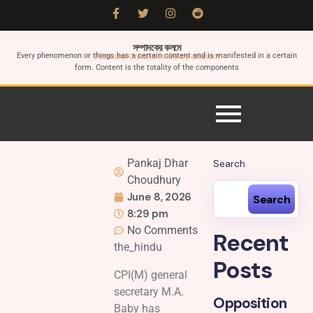
সম্পাদকের কলমে
Every phenomenon or things has a certain content and is manifested in a certain
Form and Content in literary criticism
form. Content is the totality of the components
Pankaj Dhar
Search
Choudhury
June 8, 2026
Search
8:29 pm
No Comments
Recent
the_hindu
Posts
CPI(M) general
secretary M.A.
Opposition
Baby has