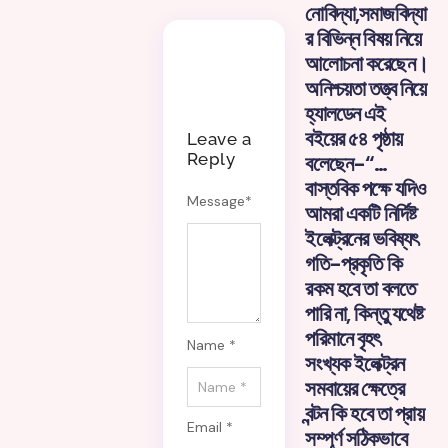
নোবিদ্যা,সমাজবিদ্যা
র বিভিন্ন বিষয় নিয়ে
আলোচনা করেছেন।
অনিশ্চয়তা তত্ত্ব নিয়ে
হ্যালডেন এই
বইয়ের ৫৪ পৃষ্ঠায়
Leave a
Reply
বলেছেন-“…
বাস্তবিক পক্ষে যদিও
Message
*
আমরা একটি নির্দিষ্ট
ইলেক্ট্রনের ভবিষ্যৎ
গতি-প্রকৃতি কি
রকম হবে তা বলতে
পারি না, কিন্তু যথেষ্ট
পরিমানে বৃহৎ
Name *
সংখ্যক ইলেক্ট্রন
সমবায়ের ক্ষেত্রে
বন্টন কি হবে তা প্রায়
Email *
সম্পূর্ণ সঠিকভাবে