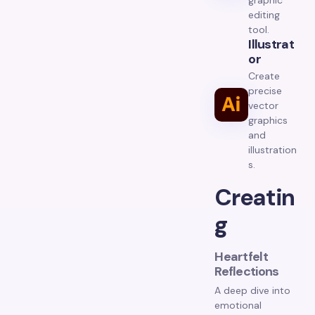
graphic
editing
tool.
Illustrat
Or
Create
precise
vector
graphics
and
illustration
s.
Creatin
g
Heartfelt
Reflections
A deep dive into
emotional