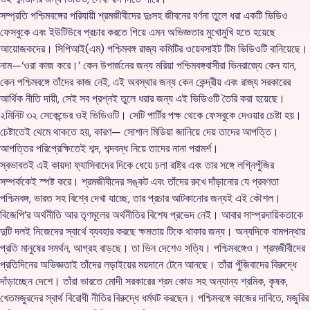
সম্প্রতি পশ্চিমবঙ্গের পরিযায়ী শ্রমজীবীদের দুঃসহ জীবনের বর্ণনা তুলে ধরা একটি ভিডিও
ফেসবুকে এবং ইউটিউবে প্রচার করতে গিয়ে এমন অভিজ্ঞতার মুখোমুখি হতে হয়েছে
আয়োজকদের। সিপিআই(এম) পশ্চিমবঙ্গ রাজ্য কমিটির ওয়েবসাইট টিম ভিডিওটি বানিয়েছে।
নাম—‘ওরা কাজ করে।’ কেন উপার্জনের জন্য মরিয়া পশ্চিমবঙ্গবাসীরা ভিনরাজ্যে কেন যান,
কেন পশ্চিমবঙ্গে তাঁদের কাজ নেই, এই অবস্থার জন্য কেন কেন্দ্রীয় এবং রাজ্য সরকারের
আর্থিক নীতি দায়ী, সেই সব প্রশ্নই তুলে ধরার জন্য এই ভিডিওটি তৈরি করা হয়েছে।
২মিনিট ৩২ সেকেন্ডের ওই ভিডিওটি। সেটি পার্টির পক্ষ থেকে ফেসবুকে দেওয়ার চেষ্টা হয়।
চেষ্টাতেই থেমে থাকতে হয়, কারণ— সোশাল মিডিয়া জানিয়ে দেয় তাদের আপত্তি।
আপত্তির পরিপ্রেক্ষিতেই শব্দ, শব্দবন্ধ নিয়ে তাদের নানা পরামর্শ।
স্বভাবতই এই কায়দা ফ্যাসিবাদের দিকে ধেয়ে চলা রাষ্ট্র এবং তার সঙ্গে লগ্নিপুঁজির
সম্পর্ককেই স্পষ্ট করে। শ্রমজীবীদের সঙ্কট এবং তাঁদের রুখে দাঁড়ানোর যে প্রবণতা
পশ্চিমবঙ্গ, ভারত সহ বিশ্বে দেখা যাচ্ছে, তার প্রচার আটকানোর জন্যই এই কৌশল।
বিজেপি’র অর্থনীতি আর তৃণমূলের অর্থনীতির বিশেষ প্রভেদ নেই। আবার সাম্প্রদায়িকতাকে
দুটি দলই নিজেদের স্বার্থে ব্যবহার করছে ক্ষমতায় টিকে থাকার জন্য। অন্যদিকে বামপন্থার
প্রতি মানুষের সমর্থন, আগ্রহ বাড়ছে। তা ভিন দেশেও সত্যি। পশ্চিমবঙ্গেও। শ্রমজীবীদের
প্রতিদিনের অভিজ্ঞতাই তাঁদের লড়াইয়ের ময়দানে টেনে আনছে। তাঁরা পুঁজিবাদের বিরুদ্ধে
দাঁড়াচ্ছেন দেশে। তাঁরা ভারতে মোদী সরকারের শ্রম কোড সহ অন্যান্য শ্রমিক, কৃষক,
খেতমজুরদের স্বার্থ বিরোধী নীতির বিরুদ্ধে ধর্মঘট করছেন। পশ্চিমবঙ্গে কাজের দাবিতে, মজুরির