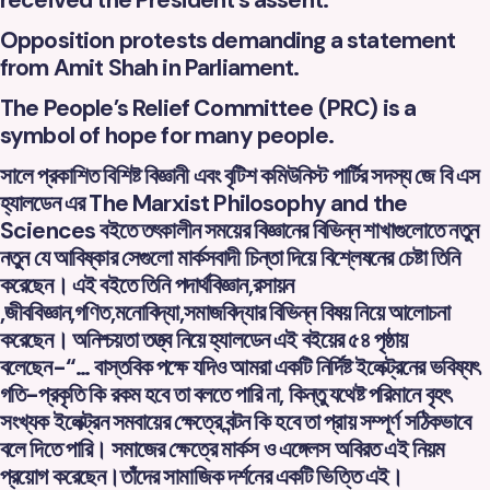
Opposition protests demanding a statement
from Amit Shah in Parliament.
The People’s Relief Committee (PRC) is a
symbol of hope for many people.
সালে প্রকাশিত বিশিষ্ট বিজ্ঞানী এবং বৃটিশ কমিউনিস্ট পার্টির সদস্য জে বি এস
হ্যালডেন এর The Marxist Philosophy and the
Sciences বইতে তৎকালীন সময়ের বিজ্ঞানের বিভিন্ন শাখাগুলোতে নতুন
নতুন যে আবিষ্কার সেগুলো মার্কসবাদী চিন্তা দিয়ে বিশ্লেষনের চেষ্টা তিনি
করেছেন। এই বইতে তিনি পদার্থবিজ্ঞান,রসায়ন
,জীববিজ্ঞান,গণিত,মনোবিদ্যা,সমাজবিদ্যার বিভিন্ন বিষয় নিয়ে আলোচনা
করেছেন। অনিশ্চয়তা তত্ত্ব নিয়ে হ্যালডেন এই বইয়ের ৫৪ পৃষ্ঠায়
বলেছেন-“… বাস্তবিক পক্ষে যদিও আমরা একটি নির্দিষ্ট ইলেক্ট্রনের ভবিষ্যৎ
গতি-প্রকৃতি কি রকম হবে তা বলতে পারি না, কিন্তু যথেষ্ট পরিমানে বৃহৎ
সংখ্যক ইলেক্ট্রন সমবায়ের ক্ষেত্রে বন্টন কি হবে তা প্রায় সম্পূর্ণ সঠিকভাবে
বলে দিতে পারি। সমাজের ক্ষেত্রে মার্কস ও এঙ্গেলস অবিরত এই নিয়ম
প্রয়োগ করেছেন।তাঁদের সামাজিক দর্শনের একটি ভিত্তি এই।