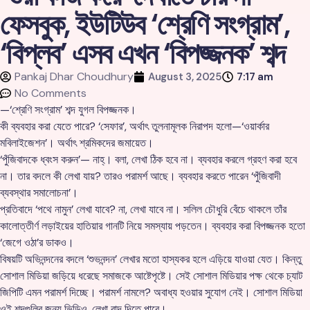
ফেসবুক, ইউটিউব ‘শ্রেণি সংগ্রাম’,
‘বিপ্লব’ এসব এখন ‘বিপজ্জনক’ শব্দ
Pankaj Dhar Choudhury
August 3, 2025
7:17 am
No Comments
—‘শ্রেণি সংগ্রাম’ শব্দ যুগল বিপজ্জনক।
কী ব্যবহার করা যেতে পারে? ‘সেফার’, অর্থাৎ তুলনামূলক নিরাপদ হলো—‘ওয়ার্কার
মবিলাইজেশন’। অর্থাৎ শ্রমিকদের জমায়েত।
‘পুঁজিবাদকে ধ্বংস করুন’— নাহ্‌। বলা, লেখা ঠিক হবে না। ব্যবহার করলে গ্রহণ করা হবে
না। তার বদলে কী লেখা যায়? তারও পরামর্শ আছে। ব্যবহার করতে পারেন ‘পুঁজিবাদী
ব্যবস্থার সমালোচনা’।
প্রতিবাদে ‘পথে নামুন’ লেখা যাবে? না, লেখা যাবে না। সলিল চৌধুরি বেঁচে থাকলে তাঁর
কালোত্তীর্ণ লড়াইয়ের হাতিয়ার গানটি নিয়ে সমস্যায় পড়তেন। ব্যবহার করা বিপজ্জনক হতো
‘জেগে ওঠা’র ডাকও।
বিষয়টি অভিনন্দনের বদলে ‘শুভনন্দন’ লেখার মতো হাস্যকর হলে এড়িয়ে যাওয়া যেত। কিন্তু
সোশাল মিডিয়া জড়িয়ে ধরেছে সমাজকে আষ্টেপৃষ্টে। সেই সোশাল মিডিয়ার পক্ষ থেকে চ্যাট
জিপিটি এমন পরামর্শ দিচ্ছে। পরামর্শ নামলে? অবাধ্য হওয়ার সুযোগ নেই। সোশাল মিডিয়া
ওই শব্দগুলির জন্য ভিডিও, লেখা বাদ দিতে পারে।