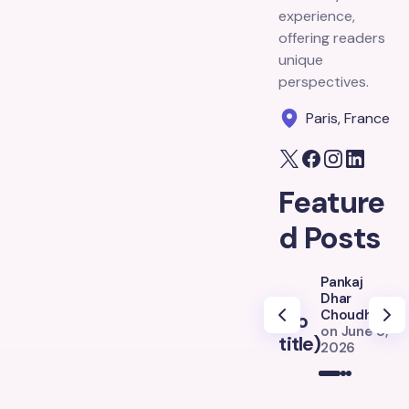
experience,
offering readers
unique
perspectives.
Paris, France
Feature
d Posts
Pankaj
Dhar
Choudhury
(no
(
on
June 8,
title)
ti
2026