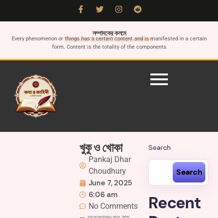
সম্পাদকের কলমে
Every phenomenon or things has a certain content and is manifested in a certain
Form and Content in literary criticism
form. Content is the totality of the components
খুকু ও খোকা
Search
Pankaj Dhar
Choudhury
Search
June 7, 2025
6:06 am
Recent
No Comments
— অন্নদাশঙ্কর রায়