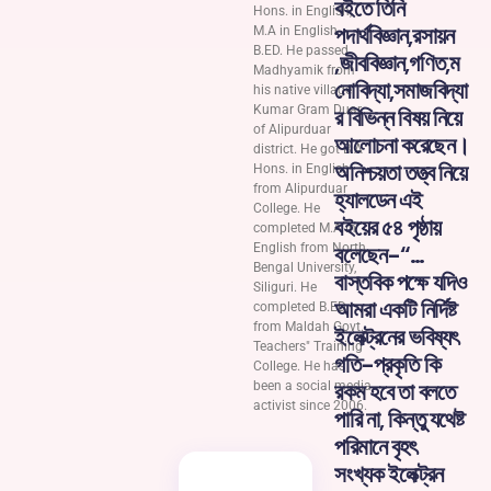
বইতে তিনি
Hons. in English,
পদার্থবিজ্ঞান,রসায়ন
M.A in English,
B.ED. He passed
,জীববিজ্ঞান,গণিত,ম
Madhyamik from
নোবিদ্যা,সমাজবিদ্যা
his native village
Kumar Gram Duar
র বিভিন্ন বিষয় নিয়ে
of Alipurduar
আলোচনা করেছেন।
district. He got B.A
অনিশ্চয়তা তত্ত্ব নিয়ে
Hons. in English
from Alipurduar
হ্যালডেন এই
College. He
বইয়ের ৫৪ পৃষ্ঠায়
completed M.A in
English from North
বলেছেন-“…
Bengal University,
বাস্তবিক পক্ষে যদিও
Siliguri. He
আমরা একটি নির্দিষ্ট
completed B.ED
from Maldah Govt.
ইলেক্ট্রনের ভবিষ্যৎ
Teachers" Training
গতি-প্রকৃতি কি
College. He has
রকম হবে তা বলতে
been a social media
activist since 2006.
পারি না, কিন্তু যথেষ্ট
পরিমানে বৃহৎ
সংখ্যক ইলেক্ট্রন