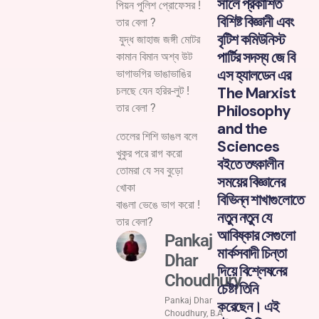
সালে প্রকাশিত
পিয়ন পুলিশ প্রোফেসর !
বিশিষ্ট বিজ্ঞানী এবং
তার বেলা ?
বৃটিশ কমিউনিস্ট
যুদ্ধ জাহাজ জঙ্গী মোটর
পার্টির সদস্য জে বি
কামান বিমান অশ্ব উট
এস হ্যালডেন এর
ভাগাভগির ভাঙাভাঙির
The Marxist
চলছে যেন হরির-লুট !
তার বেলা ?
Philosophy
and the
তেলের শিশি ভাঙল বলে
Sciences
খুকুর পরে রাগ করো
বইতে তৎকালীন
তোমরা যে সব বুড়ো
সময়ের বিজ্ঞানের
খোকা
বিভিন্ন শাখাগুলোতে
বাঙলা ভেঙে ভাগ করো !
নতুন নতুন যে
তার বেলা?
আবিষ্কার সেগুলো
Pankaj
মার্কসবাদী চিন্তা
Dhar
দিয়ে বিশ্লেষনের
Choudhury
চেষ্টা তিনি
Pankaj Dhar
করেছেন। এই
Choudhury, B.A