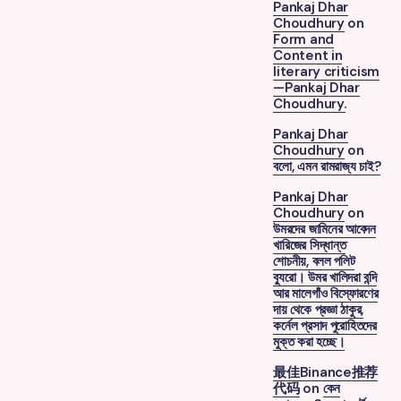
Pankaj Dhar
Choudhury
on
Form and
Content in
literary criticism
—Pankaj Dhar
Choudhury.
Pankaj Dhar
Choudhury
on
বলো, এমন রামরাজ্য চাই?
Pankaj Dhar
Choudhury
on
উমরদের জামিনের আবেদন
খারিজের সিদ্ধান্ত
শোচনীয়, বলল পলিট
ব্যুরো। উমর খালিদরা বন্দি
আর মালেগাঁও বিস্ফোরণের
দায় থেকে প্রজ্ঞা ঠাকুর,
কর্নেল প্রসাদ পুরোহিতদের
মুক্ত করা হচ্ছে।
最佳Binance推荐
代码
on
কেন