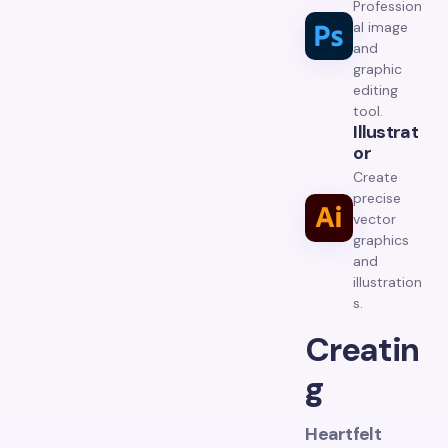
Profession
al image
and
graphic
editing
tool.
Illustrat
Or
Create
precise
vector
graphics
and
illustration
s.
Creatin
g
Heartfelt