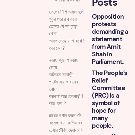
Posts
তেলের শিশি ভাঙল বলে
Opposition
খুকুর পরে রাগ করো
protests
তোমরা যে সব বুড়ো
demanding a
খোকা
statement
ভারত ভেঙে ভাগ করো !
from Amit
তার বেলা?
Shah in
ভাঙছ প্রদেশ ভাঙছ
Parliament.
জেলা
The People’s
জমিজমা ঘরবাড়ী
Relief
পাটের আড়ত্ ধানের
Committee
গোলা
(PRC) is a
করখানা আর রেলগাড়ী !
symbol of
তার বেলা ?
hope for
চায়ের বাগান কয়লাখনি
many
কলেজ থানা আপিস-ঘর
people.
চেয়ার টেবিল দেয়ালঘড়ি