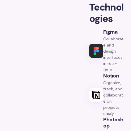
Technol
ogies
Figma
Collaborat
e and
design
interfaces
in real-
time.
Notion
Organize,
track, and
collaborat
e on
projects
easily.
Photosh
Op