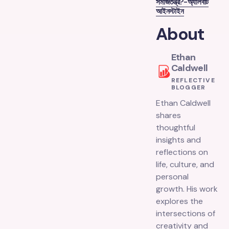
সমাজতন্ত্র?-অ্যালবার্ট
আইনস্টাইন
About
Ethan
Caldwell
REFLECTIVE
BLOGGER
Ethan Caldwell
shares
thoughtful
insights and
reflections on
life, culture, and
personal
growth. His work
explores the
intersections of
creativity and