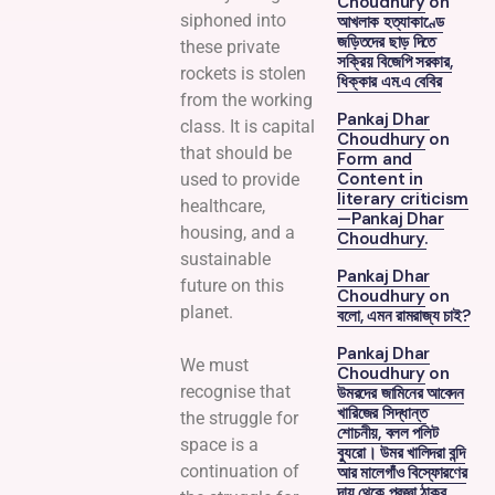
Choudhury
on
siphoned into
আখলাক হত্যাকাণ্ডে
জড়িতদের ছাড় দিতে
these private
সক্রিয় বিজেপি সরকার,
rockets is stolen
ধিক্কার এম.এ বেবির
from the working
Pankaj Dhar
class. It is capital
Choudhury
on
that should be
Form and
Content in
used to provide
literary criticism
healthcare,
—Pankaj Dhar
housing, and a
Choudhury.
sustainable
Pankaj Dhar
future on this
Choudhury
on
planet.
বলো, এমন রামরাজ্য চাই?
Pankaj Dhar
We must
Choudhury
on
recognise that
উমরদের জামিনের আবেদন
খারিজের সিদ্ধান্ত
the struggle for
শোচনীয়, বলল পলিট
space is a
ব্যুরো। উমর খালিদরা বন্দি
continuation of
আর মালেগাঁও বিস্ফোরণের
দায় থেকে প্রজ্ঞা ঠাকুর,