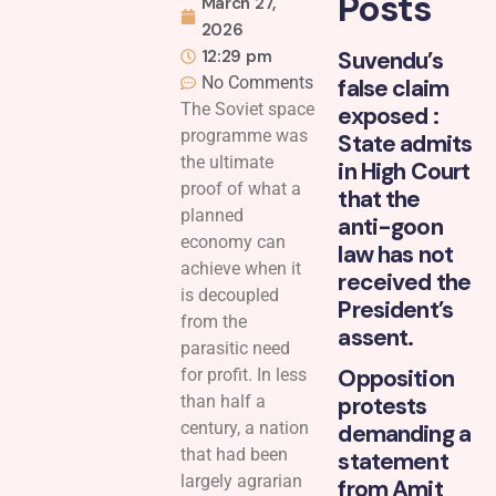
Posts
March 27,
2026
12:29 pm
Suvendu’s
No Comments
false claim
The Soviet space
exposed :
programme was
State admits
the ultimate
in High Court
proof of what a
that the
planned
anti-goon
economy can
law has not
achieve when it
received the
is decoupled
President’s
from the
assent.
parasitic need
Opposition
for profit. In less
than half a
protests
century, a nation
demanding a
that had been
statement
largely agrarian
from Amit