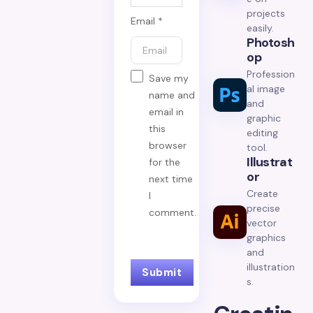
projects
Email *
easily.
Photosh
Op
Profession
Save my
al image
name and
and
email in
graphic
this
editing
browser
tool.
Illustrat
for the
Or
next time
Create
I
precise
comment.
vector
graphics
and
illustration
s.