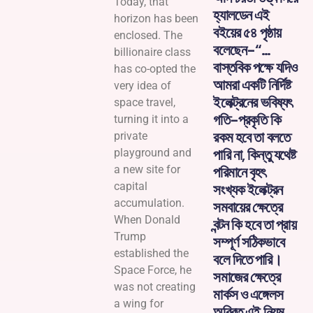
Today, that
হ্যালডেন এই
horizon has been
বইয়ের ৫৪ পৃষ্ঠায়
enclosed. The
বলেছেন-“…
billionaire class
বাস্তবিক পক্ষে যদিও
has co-opted the
আমরা একটি নির্দিষ্ট
very idea of
ইলেক্ট্রনের ভবিষ্যৎ
space travel,
গতি-প্রকৃতি কি
turning it into a
রকম হবে তা বলতে
private
পারি না, কিন্তু যথেষ্ট
playground and
a new site for
পরিমানে বৃহৎ
capital
সংখ্যক ইলেক্ট্রন
accumulation.
সমবায়ের ক্ষেত্রে
When Donald
বন্টন কি হবে তা প্রায়
Trump
সম্পূর্ণ সঠিকভাবে
established the
বলে দিতে পারি।
Space Force, he
সমাজের ক্ষেত্রে
was not creating
মার্কস ও এঙ্গেলস
a wing for
অবিরত এই নিয়ম