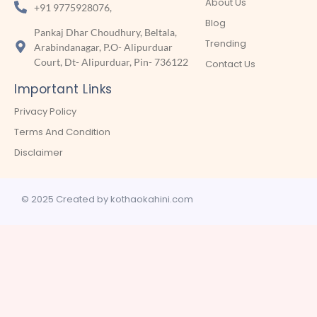
About Us
+91 9775928076,
Blog
Pankaj Dhar Choudhury, Beltala,
Trending
Arabindanagar, P.O- Alipurduar
Court, Dt- Alipurduar, Pin- 736122
Contact Us
Important Links
Privacy Policy
Terms And Condition
Disclaimer
© 2025 Created by kothaokahini.com