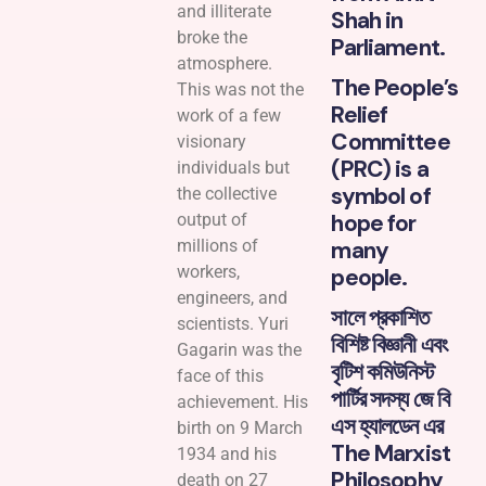
and illiterate
Shah in
broke the
Parliament.
atmosphere.
The People’s
This was not the
Relief
work of a few
Committee
visionary
(PRC) is a
individuals but
symbol of
the collective
hope for
output of
millions of
many
workers,
people.
engineers, and
সালে প্রকাশিত
scientists. Yuri
বিশিষ্ট বিজ্ঞানী এবং
Gagarin was the
বৃটিশ কমিউনিস্ট
face of this
পার্টির সদস্য জে বি
achievement. His
এস হ্যালডেন এর
birth on 9 March
The Marxist
1934 and his
Philosophy
death on 27