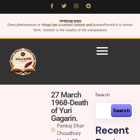
সম্পাদকের কলমে
Every phenomenon or things has a certain content and is manifested in a certain
Form and Content in literary criticism
form. Content is the totality of the components
27 March
Search
1968-Death
of Yuri
Search
Gagarin.
Pankaj Dhar
Recent
Choudhury