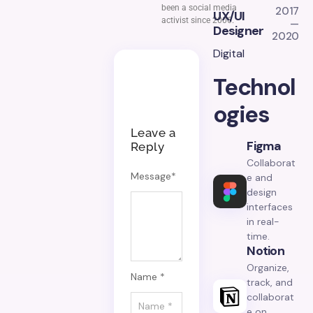
been a social media
2017
UX/UI
activist since 2006.
—
Designer
2020
Digital
Technol
ogies
Leave a
Figma
Reply
Collaborat
Message
*
e and
design
interfaces
in real-
time.
Notion
Organize,
Name *
track, and
collaborat
e on