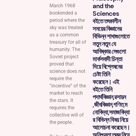
and the
March 1968
Sciences
bookended a
বইতে তৎকালীন
period where the
sky was treated
সময়ের বিজ্ঞানের
as a common
বিভিন্ন শাখাগুলোতে
treasury for all of
নতুন নতুন যে
humanity. The
আবিষ্কার সেগুলো
Soviet project
মার্কসবাদী চিন্তা
proved that
দিয়ে বিশ্লেষনের
science does not
চেষ্টা তিনি
require the
করেছেন। এই
“incentive” of the
বইতে তিনি
market to reach
পদার্থবিজ্ঞান,রসায়ন
the stars. It
,জীববিজ্ঞান,গণিত,ম
requires the
নোবিদ্যা,সমাজবিদ্যা
collective will of
র বিভিন্ন বিষয় নিয়ে
the people.
আলোচনা করেছেন।
অনিশ্চয়তা তত্ত্ব নিয়ে