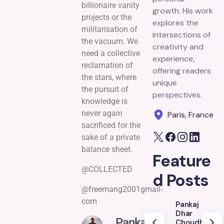
billionaire vanity
growth. His work
projects or the
explores the
militarisation of
intersections of
the vacuum. We
creativity and
need a collective
experience,
reclamation of
offering readers
the stars, where
unique
the pursuit of
perspectives.
knowledge is
never again
Paris, France
sacrificed for the
sake of a private
balance sheet.
Feature
@COLLECTED
d Posts
@freemang2001gmail-
com
Pankaj
Dhar
Pankaj
Choudhury