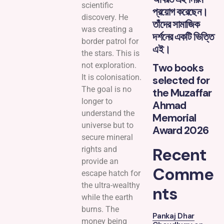
scientific
প্রয়োগ করেছেন।
discovery. He
তাঁদের সামাজিক
was creating a
দর্শনের একটি ভিত্তি
border patrol for
এই।
the stars. This is
not exploration.
Two books
It is colonisation.
selected for
The goal is no
the Muzaffar
longer to
Ahmad
understand the
Memorial
universe but to
Award 2026
secure mineral
Recent
rights and
provide an
Comme
escape hatch for
the ultra-wealthy
nts
while the earth
burns. The
Pankaj Dhar
money being