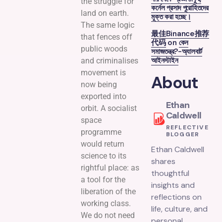
the struggle for
কর্নেল প্রসাদ পুরোহিতদের
land on earth.
মুক্ত করা হচ্ছে।
The same logic
最佳Binance推荐
that fences off
代码
on
কেন
public woods
সমাজতন্ত্র?-অ্যালবার্ট
আইনস্টাইন
and criminalises
movement is
About
now being
exported into
Ethan
orbit. A socialist
Caldwell
space
REFLECTIVE
programme
BLOGGER
would return
Ethan Caldwell
science to its
shares
rightful place: as
thoughtful
a tool for the
insights and
liberation of the
reflections on
working class.
life, culture, and
We do not need
personal