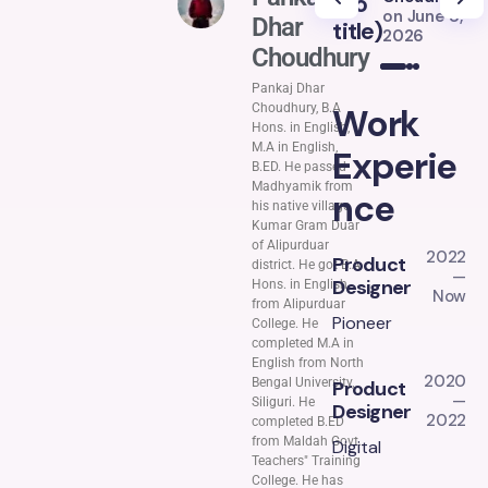
(no
(
on
June 8,
Dhar
title)
ti
2026
Choudhury
Pankaj Dhar
Choudhury, B.A
Work
Hons. in English,
M.A in English,
Experie
B.ED. He passed
Madhyamik from
nce
his native village
Kumar Gram Duar
of Alipurduar
2022
Product
district. He got B.A
—
Designer
Hons. in English
Now
from Alipurduar
Pioneer
College. He
completed M.A in
English from North
2020
Bengal University,
Product
—
Siliguri. He
Designer
2022
completed B.ED
from Maldah Govt.
Digital
Teachers" Training
College. He has