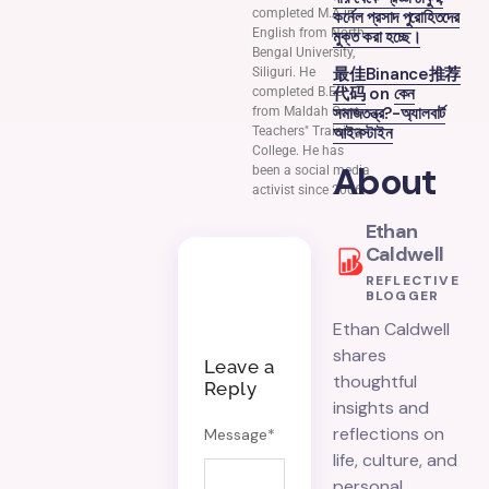
completed M.A in
কর্নেল প্রসাদ পুরোহিতদের
English from North
মুক্ত করা হচ্ছে।
Bengal University,
最佳Binance推荐
Siliguri. He
代码
on
কেন
completed B.ED
সমাজতন্ত্র?-অ্যালবার্ট
from Maldah Govt.
আইনস্টাইন
Teachers" Training
College. He has
About
been a social media
activist since 2006.
Ethan
Caldwell
REFLECTIVE
BLOGGER
Ethan Caldwell
shares
Leave a
thoughtful
Reply
insights and
reflections on
Message
*
life, culture, and
personal