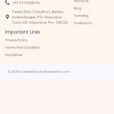
About Us
+91 9775928076,
Blog
Pankaj Dhar Choudhury, Beltala,
Trending
Arabindanagar, P.O- Alipurduar
Court, Dt- Alipurduar, Pin- 736122
Contact Us
Important Links
Privacy Policy
Terms And Condition
Disclaimer
© 2025 Created by kothaokahini.com