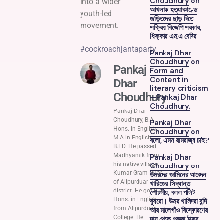
Choudhury
on
into a wider
আখলাক হত্যাকাণ্ডে
youth-led
জড়িতদের ছাড় দিতে
movement.
সক্রিয় বিজেপি সরকার,
ধিক্কার এম.এ বেবির
#cockroachjantaparty
Pankaj Dhar
Choudhury
on
Pankaj
Form and
Content in
Dhar
literary criticism
Choudhury
—Pankaj Dhar
Choudhury.
Pankaj Dhar
Choudhury, B.A
Pankaj Dhar
Hons. in English,
Choudhury
on
M.A in English,
বলো, এমন রামরাজ্য চাই?
B.ED. He passed
Madhyamik from
Pankaj Dhar
his native village
Choudhury
on
Kumar Gram Duar
উমরদের জামিনের আবেদন
of Alipurduar
খারিজের সিদ্ধান্ত
district. He got B.A
শোচনীয়, বলল পলিট
Hons. in English
ব্যুরো। উমর খালিদরা বন্দি
from Alipurduar
আর মালেগাঁও বিস্ফোরণের
College. He
দায় থেকে প্রজ্ঞা ঠাকুর,