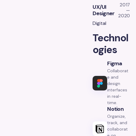
2017
UX/UI
—
Designer
2020
Digital
Technol
ogies
Figma
Collaborat
e and
design
interfaces
in real-
time.
Notion
Organize,
track, and
collaborat
e on