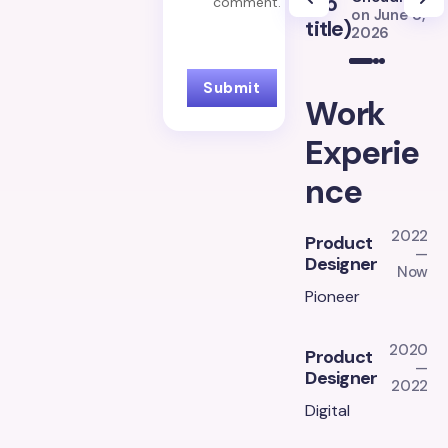
(no
(
comment.
on
June 8,
title)
ti
2026
Work
Experie
nce
2022
Product
—
Designer
Now
Pioneer
2020
Product
—
Designer
2022
Digital