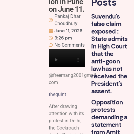
Posts
ion in Pune
on June 11.
Suvendu’s
Pankaj Dhar
false claim
Choudhury
exposed :
June 11, 2026
State admits
9:26 pm
No Comments
in High Court
that the
anti-goon
law has not
received the
@freemang2001gmail-
President’s
com
assent.
thequint
Opposition
After drawing
protests
attention with its
demanding a
protest in Delhi,
statement
the Cockroach
from Amit