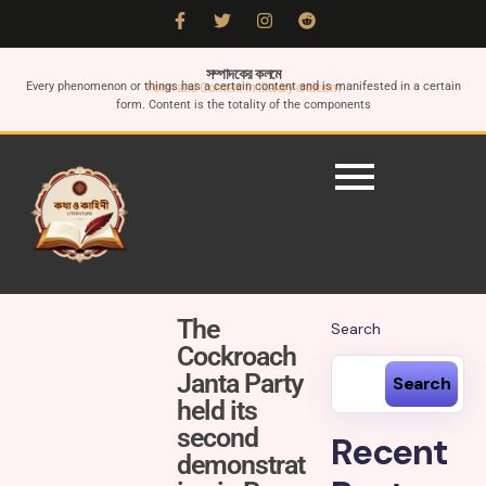
সম্পাদকের কলমে
Every phenomenon or things has a certain content and is manifested in a certain
Form and Content in literary criticism
form. Content is the totality of the components
The
Search
Cockroach
Janta Party
Search
held its
second
Recent
demonstrat