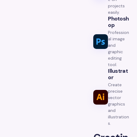
projects
easily.
Photosh
Op
Profession
al image
and
graphic
editing
tool.
Illustrat
Or
Create
precise
vector
graphics
and
illustration
s.