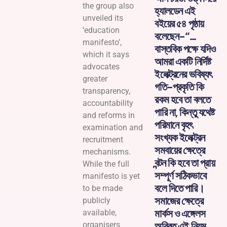
the group also
হ্যালডেন এই
unveiled its
বইয়ের ৫৪ পৃষ্ঠায়
‘education
বলেছেন-“…
manifesto’,
বাস্তবিক পক্ষে যদিও
which it says
আমরা একটি নির্দিষ্ট
advocates
ইলেক্ট্রনের ভবিষ্যৎ
greater
গতি-প্রকৃতি কি
transparency,
রকম হবে তা বলতে
accountability
পারি না, কিন্তু যথেষ্ট
and reforms in
পরিমানে বৃহৎ
examination and
সংখ্যক ইলেক্ট্রন
recruitment
সমবায়ের ক্ষেত্রে
mechanisms.
বন্টন কি হবে তা প্রায়
While the full
সম্পূর্ণ সঠিকভাবে
manifesto is yet
বলে দিতে পারি।
to be made
সমাজের ক্ষেত্রে
publicly
মার্কস ও এঙ্গেলস
available,
অবিরত এই নিয়ম
organisers