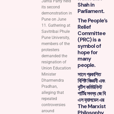
Janta Party held
Shah in
its second
Parliament.
demonstration in
Pune on June
The People’s
11. Gathering at
Relief
Savitribai Phule
Committee
Pune University,
(PRC) is a
members of the
symbol of
protesters
hope for
demanded the
many
resignation of
people.
Union Education
সালে প্রকাশিত
Minister
বিশিষ্ট বিজ্ঞানী এবং
Dharmendra
বৃটিশ কমিউনিস্ট
Pradhan,
পার্টির সদস্য জে বি
alleging that
repeated
এস হ্যালডেন এর
controversies
The Marxist
around
Philosophy