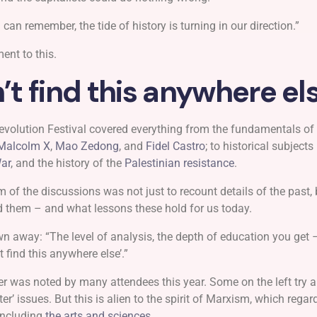
 I can remember, the tide of history is turning in our direction.”
ent to this.
t find this anywhere el
Revolution Festival covered everything from the fundamentals of
Malcolm X
,
Mao Zedong
, and
Fidel Castro
; to historical subjects
War
, and the history of the
Palestinian resistance
.
m of the discussions was not just to recount details of the past, 
 them – and what lessons these hold for us today.
away: “The level of analysis, the depth of education you get –
t find this anywhere else’.”
er was noted by many attendees this year. Some on the left try 
’ issues. But this is alien to the spirit of Marxism, which regar
including
the arts and sciences.