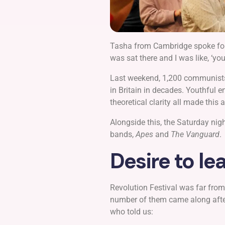
Tasha from Cambridge spoke for 
was sat there and I was like, ‘y
Last weekend, 1,200 communists 
in Britain in decades. Youthful 
theoretical clarity all made this
Alongside this, the Saturday ni
bands,
Apes
and
The Vanguard
.
Desire to le
Revolution Festival was far from
number of them came along after 
who told us: