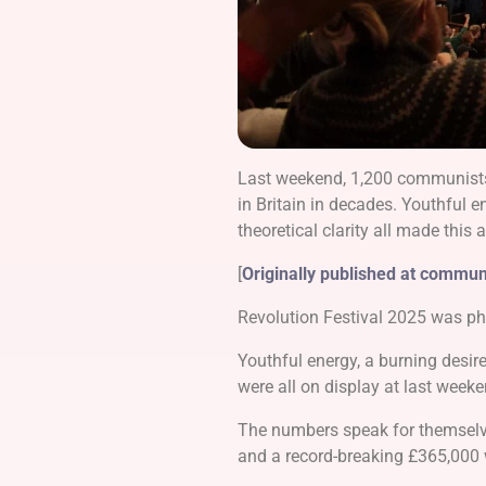
Last weekend, 1,200 communists 
in Britain in decades. Youthful 
theoretical clarity all made this
[
Originally published at commun
Revolution Festival 2025 was ph
Youthful energy, a burning desir
were all on display at last wee
The numbers speak for themselves
and a record-breaking £365,000 