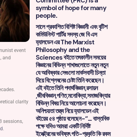
Committee (PRC) is a
symbol of hope for many
people.
সালে প্রকাশিত বিশিষ্ট বিজ্ঞানী এবং বৃটিশ
কমিউনিস্ট পার্টির সদস্য জে বি এস
হ্যালডেন এর The Marxist
Philosophy and the
munist event
Sciences বইতে তৎকালীন সময়ের
, and
বিজ্ঞানের বিভিন্ন শাখাগুলোতে নতুন নতুন
যে আবিষ্কার সেগুলো মার্কসবাদী চিন্তা
দিয়ে বিশ্লেষনের চেষ্টা তিনি করেছেন।
এই বইতে তিনি পদার্থবিজ্ঞান,রসায়ন
ecades.
,জীববিজ্ঞান,গণিত,মনোবিদ্যা,সমাজবিদ্যার
etical clarity
বিভিন্ন বিষয় নিয়ে আলোচনা করেছেন।
অনিশ্চয়তা তত্ত্ব নিয়ে হ্যালডেন এই
বইয়ের ৫৪ পৃষ্ঠায় বলেছেন-“… বাস্তবিক
3 sessions,
পক্ষে যদিও আমরা একটি নির্দিষ্ট
nd
.
ইলেক্ট্রনের ভবিষ্যৎ গতি-প্রকৃতি কি রকম