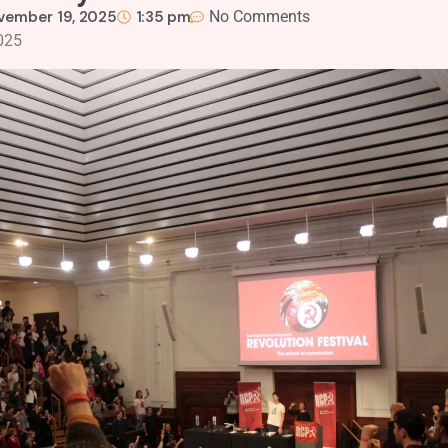
vember 19, 2025
1:35 pm
No Comments
025