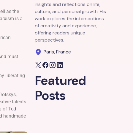
insights and reflections on life,
culture, and personal growth. His
ell as the
work explores the intersections
arxism is a
of creativity and experience,
offering readers unique
rican
perspectives.
Paris, France
 And must
Featured
by liberating
Posts
Trotskys,
eative talents
g of
Ted
and handmade