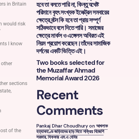
হবে তা বলতে পারি না, কিন্তু যথেষ্ট
s in Britain
পরিমানে বৃহৎ সংখ্যক ইলেক্ট্রন সমবায়ের
ক্ষেত্রে বন্টন কি হবে তা প্রায় সম্পূর্ণ
n would risk
সঠিকভাবে বলে দিতে পারি। সমাজের
”
ক্ষেত্রে মার্কস ও এঙ্গেলস অবিরত এই
নিয়ম প্রয়োগ করেছেন।তাঁদের সামাজিক
nts I know
দর্শনের একটি ভিত্তি এই।
Two books selected for
 other
the Muzaffar Ahmad
Memorial Award 2026
ther sections
Recent
state,
Comments
n
Pankaj Dhar Choudhury
on
আখলাক
ost of the
হত্যাকাণ্ডে জড়িতদের ছাড় দিতে সক্রিয় বিজেপি
সরকার, ধিক্কার এম.এ বেবির