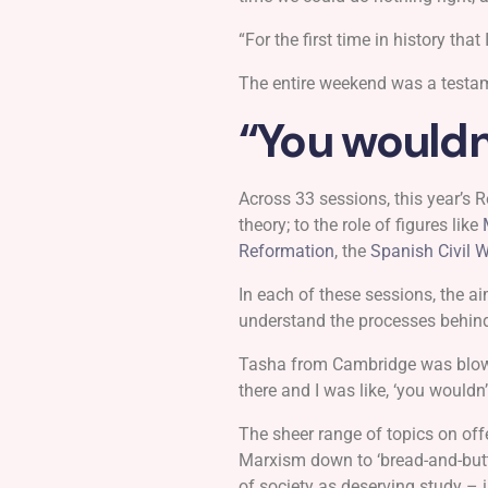
“For the first time in history that
The entire weekend was a testam
“You wouldn’
Across 33 sessions, this year’s 
theory; to the role of figures like
Reformation
, the
Spanish Civil 
In each of these sessions, the ai
understand the processes behind
Tasha from Cambridge was blown 
there and I was like, ‘you wouldn’
The sheer range of topics on off
Marxism down to ‘bread-and-butter
of society as deserving study – 