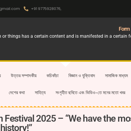
gmail.com
+91 9775928076,
Form 
r things has a certain content and is manifested in a certain for
য়
উত্তর সম্পাদকীয়
কচিকাঁচা
বিজ্ঞান ও যুক্তিবাদ
সামাজিক মাধ্যম
দেশের কথা
সাহিত্য
সংগৃহীত ছবিতে এবং ভিডিও-তে মনের মতো খবর
on Festival 2025 – “We have the mo
history!”