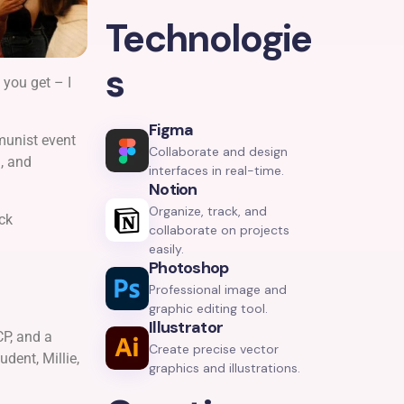
Technologie
s
you get – I
Figma
munist event
Collaborate and design
, and
interfaces in real-time.
Notion
Organize, track, and
ck
collaborate on projects
easily.
Photoshop
Professional image and
graphic editing tool.
Illustrator
CP, and a
Create precise vector
dent, Millie,
graphics and illustrations.