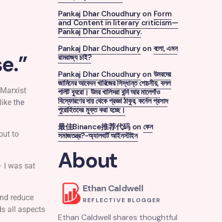
Pankaj Dhar Choudhury
on
Form
and Content in literary criticism—
Pankaj Dhar Choudhury.
Pankaj Dhar Choudhury
on
বলো, এমন
se.”
রামরাজ্য চাই?
Pankaj Dhar Choudhury
on
উমরদের
জামিনের আবেদন খারিজের সিদ্ধান্ত শোচনীয়, বলল
 Marxist
পলিট ব্যুরো। উমর খালিদরা বন্দি আর মালেগাঁও
বিস্ফোরণের দায় থেকে প্রজ্ঞা ঠাকুর, কর্নেল প্রসাদ
 like
the
পুরোহিতদের মুক্ত করা হচ্ছে।
最佳Binance推荐代码
on
কেন
but to
সমাজতন্ত্র?-অ্যালবার্ট আইনস্টাইন
About
 I was sat
Ethan Caldwell
and reduce
REFLECTIVE BLOGGER
ds all aspects
Ethan Caldwell shares thoughtful