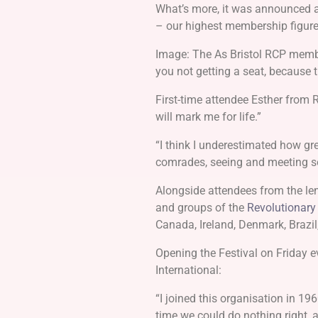
What’s more, it was announced a
– our highest membership figure
Image: The As Bristol RCP membe
you not getting a seat, because t
First-time attendee Esther from
will mark me for life.”
“I think I underestimated how gre
comrades, seeing and meeting so
Alongside attendees from the le
and groups of the
Revolutionary
Canada, Ireland, Denmark, Brazil
Opening the Festival on Friday
International:
“I joined this organisation in 1
time we could do nothing right, 