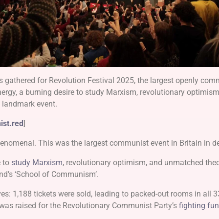
gathered for Revolution Festival 2025, the largest openly com
energy, a burning desire to study Marxism, revolutionary optimism
 a landmark event.
ist.red
]
enomenal. This was the largest communist event in Britain in d
e to
study Marxism
, revolutionary optimism, and unmatched theor
kend’s ‘School of Communism’.
: 1,188 tickets were sold, leading to packed-out rooms in all 3
was raised for the Revolutionary Communist Party’s
fighting fu