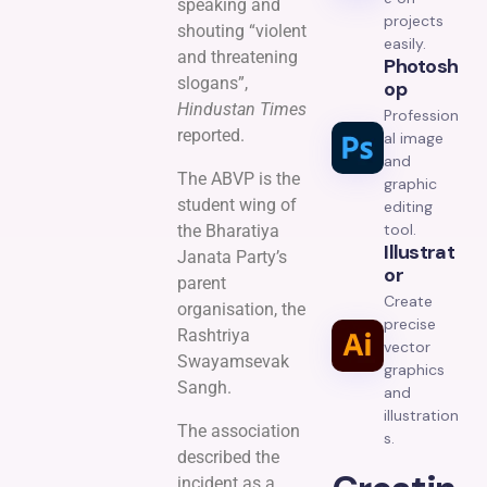
speaking and
projects
shouting “violent
easily.
and threatening
Photosh
slogans”,
Op
Hindustan Times
Profession
reported.
al image
and
The ABVP is the
graphic
student wing of
editing
tool.
the Bharatiya
Illustrat
Janata Party’s
Or
parent
Create
organisation, the
precise
Rashtriya
vector
Swayamsevak
graphics
Sangh.
and
illustration
The association
s.
described the
incident as a