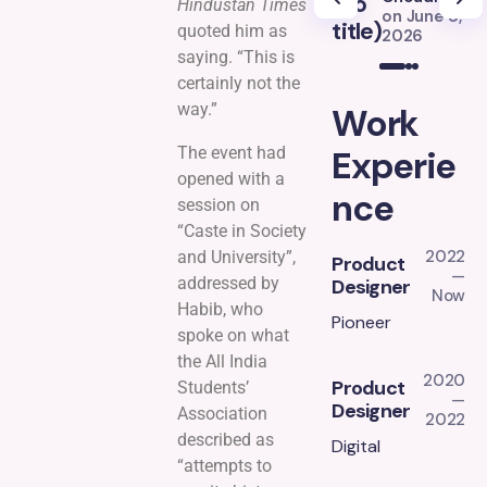
(no
(
Hindustan Times
on
June 8,
title)
ti
quoted him as
2026
saying. “This is
certainly not the
way.”
Work
The event had
Experie
opened with a
nce
session on
“Caste in Society
2022
and University”,
Product
—
addressed by
Designer
Now
Habib, who
Pioneer
spoke on what
the All India
2020
Product
Students’
—
Designer
Association
2022
described as
Digital
“attempts to