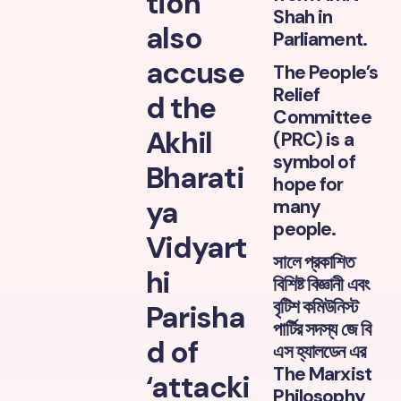
tion
Shah in
also
Parliament.
accuse
The People’s
Relief
d the
Committee
Akhil
(PRC) is a
symbol of
Bharati
hope for
ya
many
people.
Vidyart
সালে প্রকাশিত
hi
বিশিষ্ট বিজ্ঞানী এবং
বৃটিশ কমিউনিস্ট
Parisha
পার্টির সদস্য জে বি
d of
এস হ্যালডেন এর
The Marxist
‘attacki
Philosophy