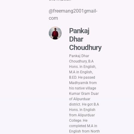
@freemang2001gmail-
com
Pankaj
Dhar
Choudhury
Pankaj Dhar
Choudhury, B.A
Hons. in English,
M.A in English,
B.ED. He passed
Madhyamik from
his native village
Kumar Gram Duar
of Alipurduar
district. He got B.A
Hons. in English
from Alipurduar
College. He
completed M.A in
English from North