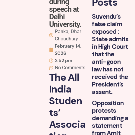
Posts
during
speech at
Delhi
Suvendu’s
University.
false claim
exposed :
Pankaj Dhar
State admits
Choudhury
in High Court
February 14,
that the
2026
2:52 pm
anti-goon
No Comments
law has not
The All
received the
President’s
India
assent.
Studen
Opposition
ts’
protests
demanding a
Associa
statement
from Amit