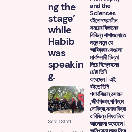
ng the
and the
Sciences
stage’
বইতে তৎকালীন
while
সময়ের বিজ্ঞানের
বিভিন্ন শাখাগুলোতে
Habib
নতুন নতুন যে
আবিষ্কার সেগুলো
was
মার্কসবাদী চিন্তা
speakin
দিয়ে বিশ্লেষনের
চেষ্টা তিনি
g.
করেছেন। এই
বইতে তিনি
পদার্থবিজ্ঞান,রসায়ন
,জীববিজ্ঞান,গণিত,ম
নোবিদ্যা,সমাজবিদ্যা
র বিভিন্ন বিষয় নিয়ে
Scroll Staff
আলোচনা করেছেন।
অনিশ্চয়তা তত্ত্ব নিয়ে