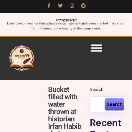
সম্পাদকের কলমে
Every phenomenon or things has a certain content and is manifested in a certain
Form and Content in literary criticism
form. Content is the totality of the components
Bucket
Search
filled with
water
Search
thrown at
historian
Recent
Irfan Habib