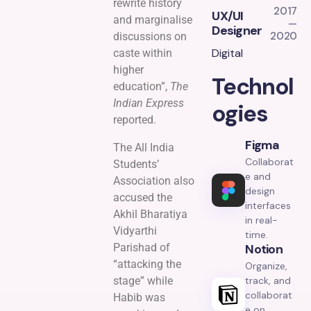
rewrite history
2017
UX/UI
and marginalise
—
Designer
2020
discussions on
Digital
caste within
higher
Technol
education”,
The
Indian Express
ogies
reported.
Figma
The All India
Collaborat
Students’
e and
Association also
design
accused the
interfaces
Akhil Bharatiya
in real-
Vidyarthi
time.
Parishad of
Notion
“attacking the
Organize,
stage” while
track, and
collaborat
Habib was
e on