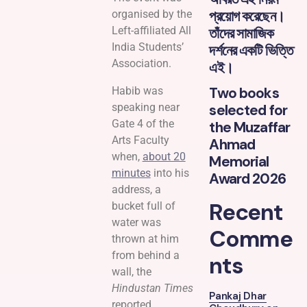
প্রয়োগ করেছেন।
organised by the
Left-affiliated All
তাঁদের সামাজিক
India Students’
দর্শনের একটি ভিত্তি
Association.
এই।
Two books
Habib was
speaking near
selected for
Gate 4 of the
the Muzaffar
Arts Faculty
Ahmad
when,
about 20
Memorial
minutes
into his
Award 2026
address, a
Recent
bucket full of
water was
Comme
thrown at him
from behind a
nts
wall, the
Hindustan Times
Pankaj Dhar
reported.