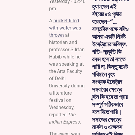
Yesterday · 02:40
হ্যালডেন এই
pm
বইয়ের ৫৪ পৃষ্ঠায়
বলেছেন-“…
A
bucket filled
with water was
বাস্তবিক পক্ষে যদিও
thrown
at
আমরা একটি নির্দিষ্ট
historian and
ইলেক্ট্রনের ভবিষ্যৎ
professor S Irfan
গতি-প্রকৃতি কি
Habib while he
রকম হবে তা বলতে
was speaking at
পারি না, কিন্তু যথেষ্ট
the Arts Faculty
পরিমানে বৃহৎ
of Delhi
সংখ্যক ইলেক্ট্রন
University during
সমবায়ের ক্ষেত্রে
a literature
বন্টন কি হবে তা প্রায়
festival on
সম্পূর্ণ সঠিকভাবে
Wednesday,
বলে দিতে পারি।
reported
The
সমাজের ক্ষেত্রে
Indian Express
.
মার্কস ও এঙ্গেলস
অবিরত এই নিয়ম
The event was