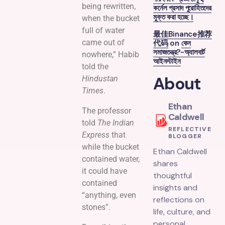
being rewritten,
কর্নেল প্রসাদ পুরোহিতদের
মুক্ত করা হচ্ছে।
when the bucket
full of water
最佳Binance推荐
came out of
代码
on
কেন
সমাজতন্ত্র?-অ্যালবার্ট
nowhere,” Habib
আইনস্টাইন
told the
About
Hindustan
Times
.
Ethan
The professor
Caldwell
told
The Indian
REFLECTIVE
Express
that
BLOGGER
while the bucket
Ethan Caldwell
contained water,
shares
it could have
thoughtful
contained
insights and
“anything, even
reflections on
stones”.
life, culture, and
personal