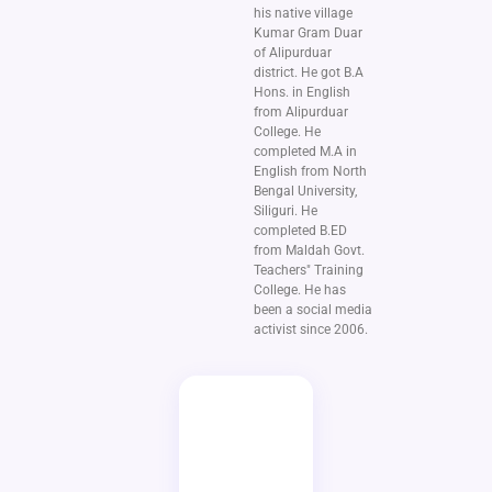
his native village
Kumar Gram Duar
of Alipurduar
district. He got B.A
Hons. in English
from Alipurduar
College. He
completed M.A in
English from North
Bengal University,
Siliguri. He
completed B.ED
from Maldah Govt.
Teachers" Training
College. He has
been a social media
activist since 2006.