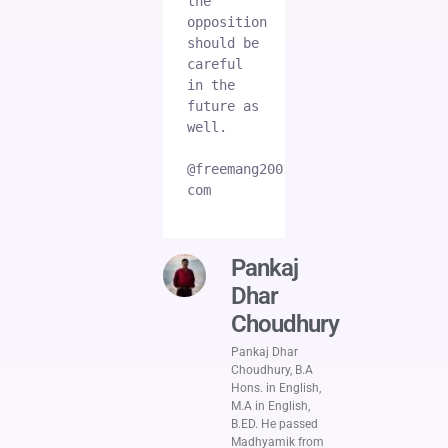
the 
opposition 
should be 
careful 
in the 
future as 
well.

@freemang2001gmail-
com

Pankaj
Dhar
Choudhury
Pankaj Dhar
Choudhury, B.A
Hons. in English,
M.A in English,
B.ED. He passed
Madhyamik from