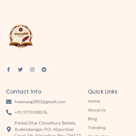
Contact Info
Quick Links
Home
freemang2001@gmail.com
About Us
+91 9775928076,
Blog
Pankaj Dhar Choudhury, Beltala,
Trending
Arabindanagar, P.O- Alipurduar
Court, Dt- Alipurduar, Pin- 736122