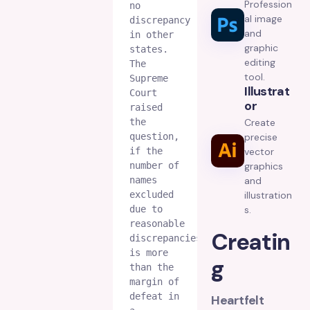
Profession
no 
al image
discrepancy 
and
in other 
graphic
states. 
editing
The 
tool.
Supreme 
Illustrat
Court 
Or
raised 
the 
Create
question, 
precise
if the 
vector
number of 
graphics
names 
and
excluded 
illustration
due to 
s.
reasonable 
Creatin
discrepancies 
is more 
g
than the 
margin of 
defeat in 
Heartfelt