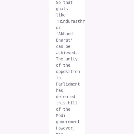
So that 
goals 
like 
'Hindurasthra' 
or 
'Akhand 
Bharat' 
can be 
achieved. 

The unity 
of the 
opposition 
in 
Parliament 
has 
defeated 
this bill 
of the 
Modi 
government. 
However, 