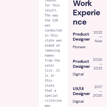
Work
reason 
for this 
Experie
result. 
The way 
nce
the SIR 
was 
conducted 
2022
Product
in this 
—
Designer
state was 
Now
aimed at 
Pioneer
removing 
names 
2020
from the 
Product
—
voter 
Designer
2022
list. It 
Digital
is in 
this 
state 
2017
UX/UI
that a 
—
Designer
2020
special 
criterion 
Digital
was 