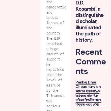
D.D.
the 
democratic 
Kosambi, a
and 
distinguishe
secular 
d scholar,
forces of 
illuminated
the 
the path of
country. 
The BJP 
history.
received 
Recent
a huge 
amount of 
Comme
support.

He 
nts
explained 
that the 
level of 
Pankaj Dhar
misrule 
Choudhury
on
by the 
আখলাক হত্যাকাণ্ডে
জড়িতদের ছাড় দিতে
Trinamool 
সক্রিয় বিজেপি সরকার,
was 
ধিক্কার এম.এ বেবির
serious. 