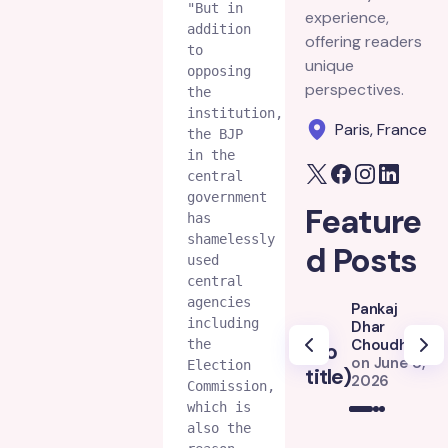
"But in 
experience,
addition 
offering readers
to 
unique
opposing 
perspectives.
the 
institution, 
Paris, France
the BJP 
in the 
central 
government 
Feature
has 
shamelessly 
d Posts
used 
central 
agencies 
Pankaj
including 
Dhar
Choudhury
the 
(no
(
on
June 8,
Election 
title)
ti
2026
Commission, 
which is 
also the 