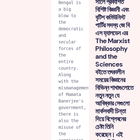
সালে প্রকাশিত
Bengal is 
বিশিষ্ট বিজ্ঞানী এবং
a big 
blow to 
বৃটিশ কমিউনিস্ট
the 
পার্টির সদস্য জে বি
democratic 
এস হ্যালডেন এর
and 
The Marxist
secular 
Philosophy
forces of 
and the
the 
entire 
Sciences
country. 
বইতে তৎকালীন
Along 
সময়ের বিজ্ঞানের
with the 
বিভিন্ন শাখাগুলোতে
mismanagement 
নতুন নতুন যে
of Mamata 
Banerjee's 
আবিষ্কার সেগুলো
government, 
মার্কসবাদী চিন্তা
there is 
দিয়ে বিশ্লেষনের
also the 
চেষ্টা তিনি
misuse of 
করেছেন। এই
the 