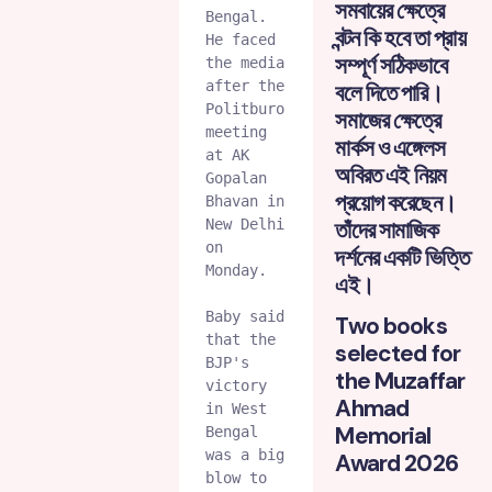
সমবায়ের ক্ষেত্রে
Bengal. 
বন্টন কি হবে তা প্রায়
He faced 
সম্পূর্ণ সঠিকভাবে
the media 
after the 
বলে দিতে পারি।
Politburo 
সমাজের ক্ষেত্রে
meeting 
মার্কস ও এঙ্গেলস
at AK 
অবিরত এই নিয়ম
Gopalan 
প্রয়োগ করেছেন।
Bhavan in 
New Delhi 
তাঁদের সামাজিক
on 
দর্শনের একটি ভিত্তি
Monday.

এই।
Baby said 
Two books
that the 
selected for
BJP's 
the Muzaffar
victory 
Ahmad
in West 
Memorial
Bengal 
was a big 
Award 2026
blow to 