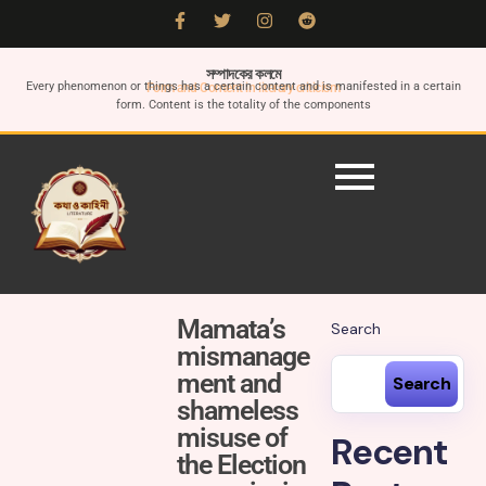
সম্পাদকের কলমে
Every phenomenon or things has a certain content and is manifested in a certain
Form and Content in literary criticism
form. Content is the totality of the components
Mamata’s
Search
mismanage
ment and
Search
shameless
misuse of
Recent
the Election