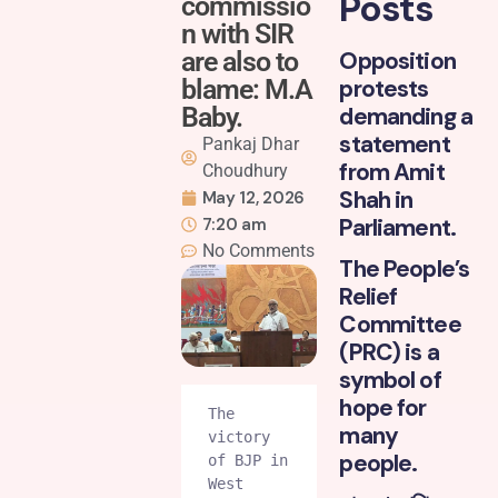
Posts
commissio
n with SIR
are also to
Opposition
blame: M.A
protests
Baby.
demanding a
statement
Pankaj Dhar
from Amit
Choudhury
Shah in
May 12, 2026
Parliament.
7:20 am
No Comments
The People’s
Relief
Committee
(PRC) is a
symbol of
hope for
The 
many
victory 
people.
of BJP in 
West 