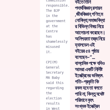
commission 
বইতে তিনি
responsible. 
পদার্থবিজ্ঞান,রসায়ন
The BJP 
,জীববিজ্ঞান,গণিত,ম
in the 
নোবিদ্যা,সমাজবিদ্যা
government 
র বিভিন্ন বিষয় নিয়ে
at the 
Centre 
আলোচনা করেছেন।
has 
অনিশ্চয়তা তত্ত্ব নিয়ে
shamelessly 
হ্যালডেন এই
misused 
বইয়ের ৫৪ পৃষ্ঠায়
it.

বলেছেন-“…
বাস্তবিক পক্ষে যদিও
CPI(M) 
General 
আমরা একটি নির্দিষ্ট
Secretary 
ইলেক্ট্রনের ভবিষ্যৎ
MA Baby 
গতি-প্রকৃতি কি
said this 
রকম হবে তা বলতে
regarding 
পারি না, কিন্তু যথেষ্ট
the 
election 
পরিমানে বৃহৎ
results 
সংখ্যক ইলেক্ট্রন
in West 