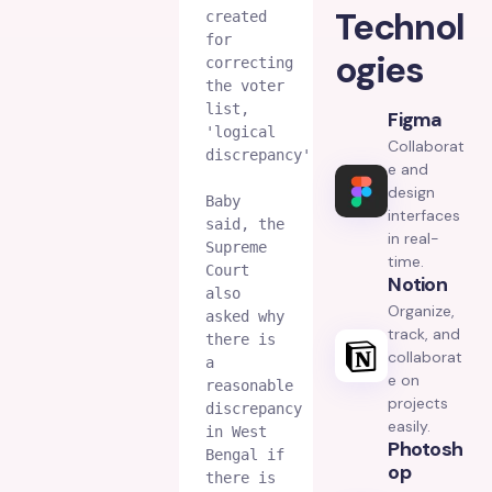
Technol
created 
for 
ogies
correcting 
the voter 
list, 
Figma
'logical 
Collaborat
discrepancy'."

e and
design
Baby 
interfaces
said, the 
in real-
Supreme 
time.
Court 
Notion
also 
Organize,
asked why 
track, and
there is 
collaborat
a 
e on
reasonable 
projects
discrepancy 
easily.
in West 
Photosh
Bengal if 
Op
there is 