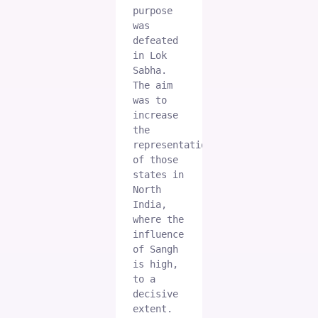
purpose 
was 
defeated 
in Lok 
Sabha. 
The aim 
was to 
increase 
the 
representation 
of those 
states in 
North 
India, 
where the 
influence 
of Sangh 
is high, 
to a 
decisive 
extent. 