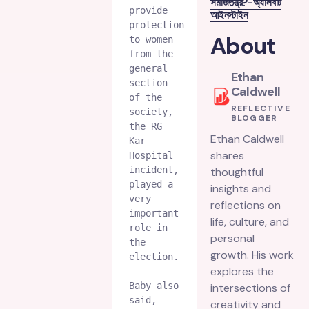
সমাজতন্ত্র?-অ্যালবার্ট
provide 
আইনস্টাইন
protection 
About
to women 
from the 
general 
Ethan
section 
Caldwell
of the 
REFLECTIVE
society, 
BLOGGER
the RG 
Ethan Caldwell
Kar 
shares
Hospital 
incident, 
thoughtful
played a 
insights and
very 
reflections on
important 
life, culture, and
role in 
personal
the 
growth. His work
election.

explores the
Baby also 
intersections of
said, 
creativity and