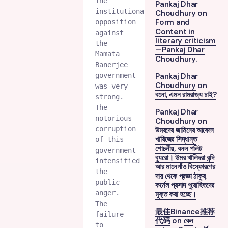
The 
Pankaj Dhar
institutional 
Choudhury
on
Form and
opposition 
Content in
against 
literary criticism
the 
—Pankaj Dhar
Mamata 
Choudhury.
Banerjee 
government 
Pankaj Dhar
Choudhury
on
was very 
বলো, এমন রামরাজ্য চাই?
strong. 
The 
Pankaj Dhar
notorious 
Choudhury
on
corruption 
উমরদের জামিনের আবেদন
খারিজের সিদ্ধান্ত
of this 
শোচনীয়, বলল পলিট
government 
ব্যুরো। উমর খালিদরা বন্দি
intensified 
আর মালেগাঁও বিস্ফোরণের
the 
দায় থেকে প্রজ্ঞা ঠাকুর,
public 
কর্নেল প্রসাদ পুরোহিতদের
anger. 
মুক্ত করা হচ্ছে।
The 
最佳Binance推荐
failure 
代码
on
কেন
to 