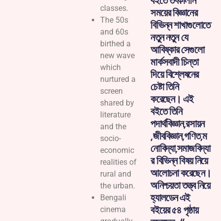
বইতে তৎকালীন
classes.
সময়ের বিজ্ঞানের
The 50s
বিভিন্ন শাখাগুলোতে
and 60s
নতুন নতুন যে
birthed a
আবিষ্কার সেগুলো
new wave
মার্কসবাদী চিন্তা
which
দিয়ে বিশ্লেষনের
nurtured a
চেষ্টা তিনি
screen
করেছেন। এই
shared by
বইতে তিনি
literature
পদার্থবিজ্ঞান,রসায়ন
and the
,জীববিজ্ঞান,গণিত,ম
socio-
নোবিদ্যা,সমাজবিদ্যা
economic
র বিভিন্ন বিষয় নিয়ে
realities of
আলোচনা করেছেন।
rural and
অনিশ্চয়তা তত্ত্ব নিয়ে
the urban.
হ্যালডেন এই
Bengali
বইয়ের ৫৪ পৃষ্ঠায়
cinema