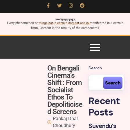
সম্পাদকের কলমে
Every phenomenon or things has a certain content and is manifested in a certain
Form and Content in literary criticism
form. Content is the totality of the components
On Bengali
Search
Cinema’s
Shift : From
Search
Socialist
Ethos To
Recent
Depoliticise
Posts
d Screens
Pankaj Dhar
Suvendu’s
Choudhury