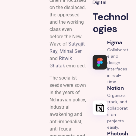
cinema focussed
Digital
on the displaced,
Technol
the oppressed
and the working
ogies
class even
before the New
Figma
Wave of
Satyajit
Collaborat
Ray
,
Mrinal Sen
e and
and
Ritwik
design
Ghatak
emerged.
interfaces
in real-
The socialist
time.
seeds were sown
Notion
in the years of
Organize,
Nehruvian policy,
track, and
industrial
collaborat
awakening and
e on
projects
anti-imperialist,
easily.
anti-feudal
Photosh