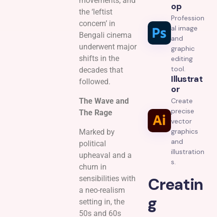
movements, and
Op
the ‘leftist
Profession
concern’ in
al image
Bengali cinema
and
underwent major
graphic
shifts in the
editing
tool.
decades that
Illustrat
followed.
Or
The Wave and
Create
precise
The Rage
vector
graphics
Marked by
and
political
illustration
upheaval and a
s.
churn in
sensibilities with
Creatin
a neo-realism
g
setting in, the
50s and 60s