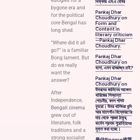
eulogies for a
ধিক্কার এম.এ বেবির
bygone era and
Pankaj Dhar
for the political
Choudhury
on
core Bengal has
Form and
Content in
long shed.
literary criticism
—Pankaj Dhar
“Where did it all
Choudhury.
go?” is a familiar
Pankaj Dhar
Bong lament. But
Choudhury
on
do we really
বলো, এমন রামরাজ্য চাই?
want the
Pankaj Dhar
answer?
Choudhury
on
উমরদের জামিনের আবেদন
After
খারিজের সিদ্ধান্ত
Independence,
শোচনীয়, বলল পলিট
ব্যুরো। উমর খালিদরা বন্দি
Bengali cinema
আর মালেগাঁও বিস্ফোরণের
grew out of
দায় থেকে প্রজ্ঞা ঠাকুর,
literature, folk
কর্নেল প্রসাদ পুরোহিতদের
মুক্ত করা হচ্ছে।
traditions and a
strong socialist
最佳Binance推荐