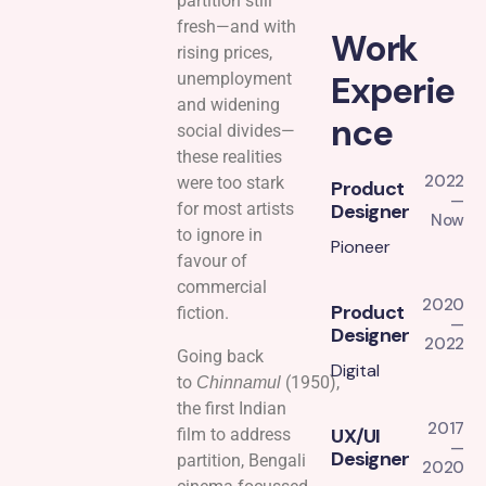
partition still
fresh—and with
Work
rising prices,
Experie
unemployment
and widening
nce
social divides—
these realities
2022
were too stark
Product
—
for most artists
Designer
Now
to ignore in
Pioneer
favour of
commercial
2020
Product
fiction.
—
Designer
2022
Going back
Digital
to
(1950),
Chinnamul
the first Indian
2017
UX/UI
film to address
—
Designer
partition, Bengali
2020