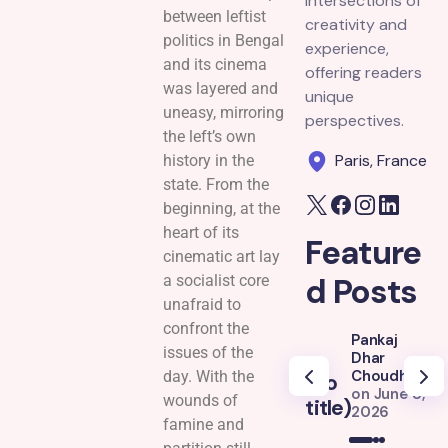
intersections of
between leftist
creativity and
politics in Bengal
experience,
and its cinema
offering readers
was layered and
unique
uneasy, mirroring
perspectives.
the left’s own
Paris, France
history in the
state. From the
beginning, at the
heart of its
Feature
cinematic art lay
d Posts
a socialist core
unafraid to
confront the
Pankaj
issues of the
Dhar
Choudhury
day. With the
(no
(
on
June 8,
wounds of
title)
ti
2026
famine and