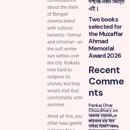
conversations
দর্শনের একটি ভিত্তি
about the state
এই।
of Bengali
Two books
cinema blend
selected for
with cultural
the Muzaffar
laments—formal
Ahmad
and informal—as
Memorial
the soft winter
Award 2026
sun settles over
the city. Kolkata
Recent
tries hard to
outgrow its
Comme
clichés, but they
nts
would stall that
comfortably until
summer.
Pankaj Dhar
Choudhury
on
আখলাক হত্যাকাণ্ডে
Amid all this, you
জড়িতদের ছাড় দিতে
often hear gentle
সক্রিয় বিজেপি সরকার,