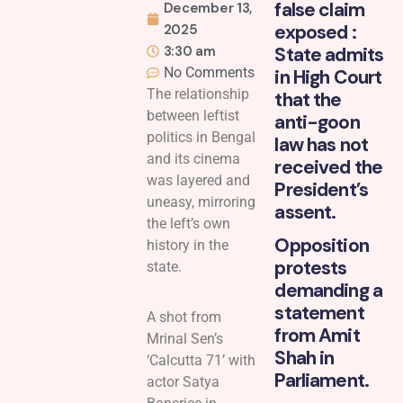
false claim
December 13,
exposed :
2025
3:30 am
State admits
No Comments
in High Court
The relationship
that the
between leftist
anti-goon
politics in Bengal
law has not
and its cinema
received the
was layered and
President’s
uneasy, mirroring
assent.
the left’s own
Opposition
history in the
protests
state.
demanding a
statement
A shot from
from Amit
Mrinal Sen’s
Shah in
‘Calcutta 71’ with
Parliament.
actor Satya