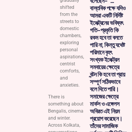
বলেছেন-“…
gradually
বাস্তবিক পক্ষে যদিও
shifted
from the
আমরা একটি নির্দিষ্ট
streets to
ইলেক্ট্রনের ভবিষ্যৎ
domestic
গতি-প্রকৃতি কি
chambers,
রকম হবে তা বলতে
exploring
পারি না, কিন্তু যথেষ্ট
personal
পরিমানে বৃহৎ
aspirations,
সংখ্যক ইলেক্ট্রন
centrist
সমবায়ের ক্ষেত্রে
comforts,
বন্টন কি হবে তা প্রায়
and
সম্পূর্ণ সঠিকভাবে
anxieties.
বলে দিতে পারি।
সমাজের ক্ষেত্রে
There is
মার্কস ও এঙ্গেলস
something about
অবিরত এই নিয়ম
Bengalis, cinema
প্রয়োগ করেছেন।
and winter.
তাঁদের সামাজিক
Across Kolkata,