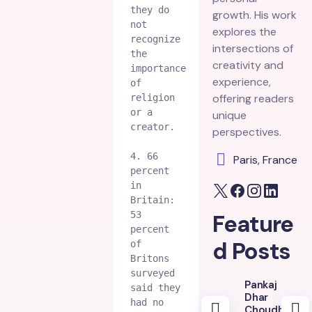
they do 
growth. His work
not 
explores the
recognize 
intersections of
the 
creativity and
importance 
experience,
of 
offering readers
religion 
or a 
unique
creator.
perspectives.
4. 66 
Paris, France
percent 
in 
Britain: 
53 
Feature
percent 
d Posts
of 
Britons 
surveyed 
Pankaj
said they 
Dhar
had no 
Choudhury