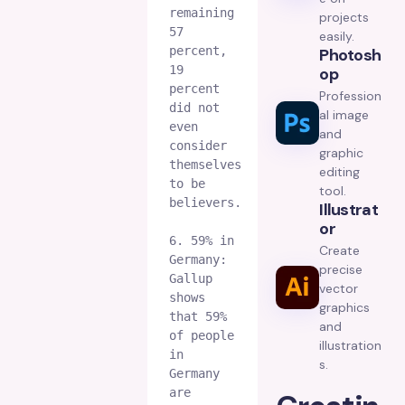
remaining 
projects
57 
easily.
percent, 
Photosh
19 
Op
percent 
Profession
did not 
al image
even 
and
consider 
graphic
themselves 
editing
to be 
tool.
believers.
Illustrat
Or
6. 59% in 
Create
Germany: 
precise
Gallup 
vector
shows 
graphics
that 59% 
and
of people 
illustration
in 
s.
Germany 
are 