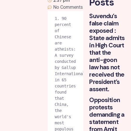
Posts
2:37 pm
No Comments
Suvendu’s
1. 90 
false claim
percent 
exposed :
of 
State admits
Chinese 
are 
in High Court
atheists: 
that the
A survey 
anti-goon
conducted 
law has not
by Gallup 
received the
International 
in 65 
President’s
countries 
assent.
found 
that 
Opposition
China, 
protests
the 
demanding a
world's 
statement
most 
from Amit
populous 