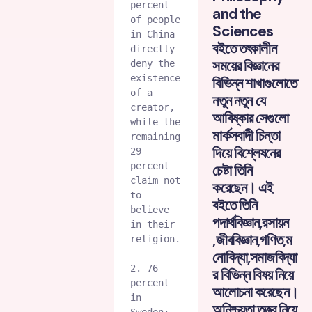
percent 
and the
of people 
Sciences
in China 
বইতে তৎকালীন
directly 
সময়ের বিজ্ঞানের
deny the 
existence 
বিভিন্ন শাখাগুলোতে
of a 
নতুন নতুন যে
creator, 
আবিষ্কার সেগুলো
while the 
মার্কসবাদী চিন্তা
remaining 
দিয়ে বিশ্লেষনের
29 
percent 
চেষ্টা তিনি
claim not 
করেছেন। এই
to 
বইতে তিনি
believe 
পদার্থবিজ্ঞান,রসায়ন
in their 
,জীববিজ্ঞান,গণিত,ম
religion.
নোবিদ্যা,সমাজবিদ্যা
2. 76 
র বিভিন্ন বিষয় নিয়ে
percent 
আলোচনা করেছেন।
in 
অনিশ্চয়তা তত্ত্ব নিয়ে
Sweden: 