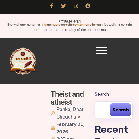
সম্পাদকের কলমে
Every phenomenon or things has a certain content and is manifested in a certain
Form and Content in literary criticism
form. Content is the totality of the components
Theist and
Search
atheist
Pankaj Dhar
Search
Choudhury
February 20,
Recent
2026