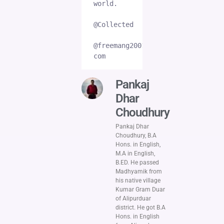
world.
@Collected
@freemang2001gmail-
com
Pankaj
Dhar
Choudhury
Pankaj Dhar
Choudhury, B.A
Hons. in English,
M.A in English,
B.ED. He passed
Madhyamik from
his native village
Kumar Gram Duar
of Alipurduar
district. He got B.A
Hons. in English