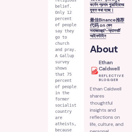
কর্নেল প্রসাদ পুরোহিতদের
belief. 
মুক্ত করা হচ্ছে।
Only 12 
percent 
最佳Binance推荐
of people 
代码
on
কেন
সমাজতন্ত্র?-অ্যালবার্ট
say they 
আইনস্টাইন
go to 
church 
About
and pray. 
A Gallup 
Ethan
survey 
Caldwell
shows 
that 75 
REFLECTIVE
BLOGGER
percent 
of people 
Ethan Caldwell
in the 
shares
former 
thoughtful
socialist 
insights and
country 
reflections on
are 
life, culture, and
atheists, 
because 
personal