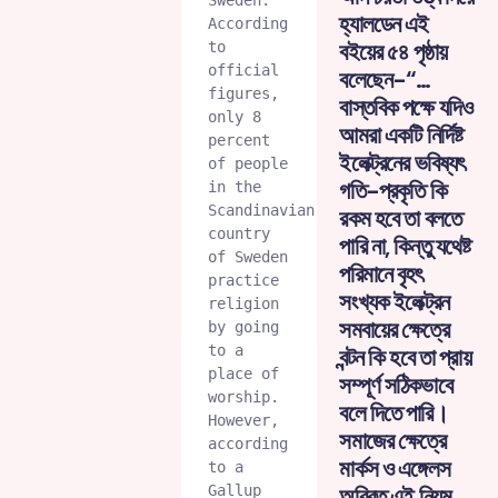
হ্যালডেন এই
According 
বইয়ের ৫৪ পৃষ্ঠায়
to 
official 
বলেছেন-“…
figures, 
বাস্তবিক পক্ষে যদিও
only 8 
আমরা একটি নির্দিষ্ট
percent 
ইলেক্ট্রনের ভবিষ্যৎ
of people 
গতি-প্রকৃতি কি
in the 
Scandinavian 
রকম হবে তা বলতে
country 
পারি না, কিন্তু যথেষ্ট
of Sweden 
পরিমানে বৃহৎ
practice 
সংখ্যক ইলেক্ট্রন
religion 
সমবায়ের ক্ষেত্রে
by going 
to a 
বন্টন কি হবে তা প্রায়
place of 
সম্পূর্ণ সঠিকভাবে
worship. 
বলে দিতে পারি।
However, 
সমাজের ক্ষেত্রে
according 
মার্কস ও এঙ্গেলস
to a 
Gallup 
অবিরত এই নিয়ম