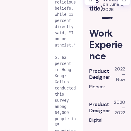
(no
(
religious 
on
June 8,
title)
ti
beliefs, 
2026
while 13 
percent 
directly 
Work
said, "I 
am an 
Experie
atheist."
nce
5. 62 
percent 
2022
in Hong 
Product
—
Kong: 
Designer
Now
Gallup 
Pioneer
conducted 
this 
survey 
2020
Product
among 
—
Designer
2022
64,000 
people in 
Digital
65 
countries 