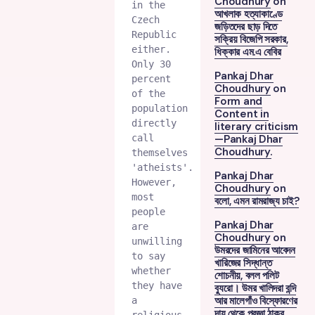
Choudhury
on
in the 
আখলাক হত্যাকাণ্ডে
Czech 
জড়িতদের ছাড় দিতে
Republic 
সক্রিয় বিজেপি সরকার,
either. 
ধিক্কার এম.এ বেবির
Only 30 
Pankaj Dhar
percent 
Choudhury
on
of the 
Form and
population 
Content in
directly 
literary criticism
call 
—Pankaj Dhar
Choudhury.
themselves 
'atheists'. 
Pankaj Dhar
However, 
Choudhury
on
most 
বলো, এমন রামরাজ্য চাই?
people 
Pankaj Dhar
are 
Choudhury
on
unwilling 
উমরদের জামিনের আবেদন
to say 
খারিজের সিদ্ধান্ত
whether 
শোচনীয়, বলল পলিট
they have 
ব্যুরো। উমর খালিদরা বন্দি
আর মালেগাঁও বিস্ফোরণের
a 
দায় থেকে প্রজ্ঞা ঠাকুর,
religious 