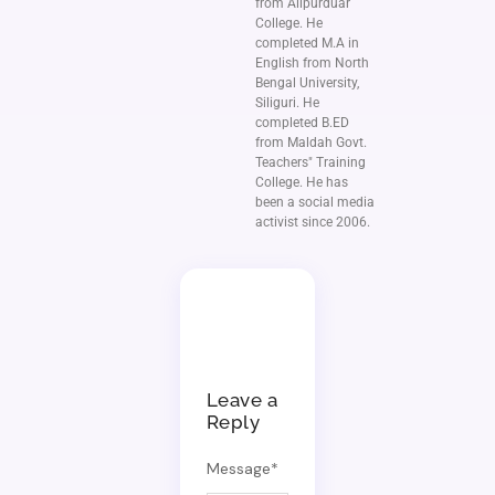
from Alipurduar
College. He
completed M.A in
English from North
Bengal University,
Siliguri. He
completed B.ED
from Maldah Govt.
Teachers" Training
College. He has
been a social media
activist since 2006.
Leave a
Reply
Message
*