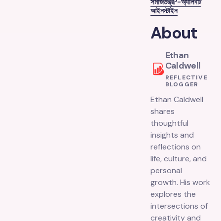
সমাজতন্ত্র?-অ্যালবার্ট
আইনস্টাইন
About
Ethan
Caldwell
REFLECTIVE
BLOGGER
Ethan Caldwell
shares
thoughtful
insights and
reflections on
life, culture, and
personal
growth. His work
explores the
intersections of
creativity and