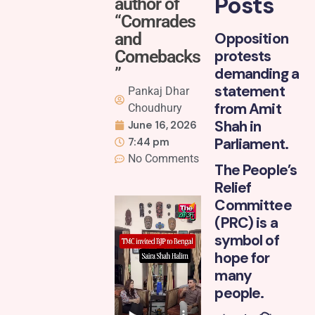
Posts
author of
“Comrades
and
Opposition
Comebacks
protests
”
demanding a
statement
Pankaj Dhar
from Amit
Choudhury
Shah in
June 16, 2026
Parliament.
7:44 pm
No Comments
The People’s
Relief
Committee
(PRC) is a
symbol of
hope for
many
people.