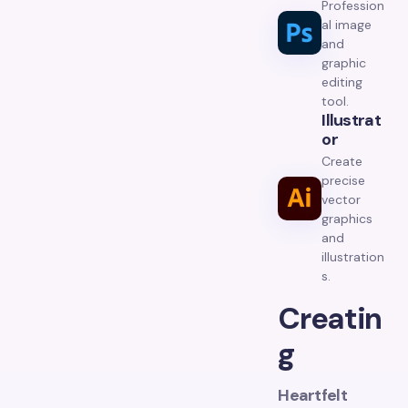
Profession
al image
and
graphic
editing
tool.
Illustrat
Or
Create
precise
vector
graphics
and
illustration
s.
Creatin
g
Heartfelt