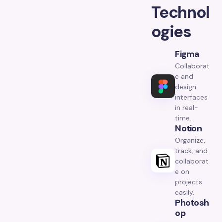
Technol
ogies
Figma
Collaborat
e and
design
interfaces
in real-
time.
Notion
Organize,
track, and
collaborat
e on
projects
easily.
Photosh
Op