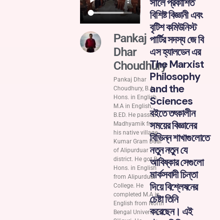
সালে প্রকাশিত
বিশিষ্ট বিজ্ঞানী এবং
বৃটিশ কমিউনিস্ট
Pankaj
পার্টির সদস্য জে বি
এস হ্যালডেন এর
Dhar
The Marxist
Choudhury
Philosophy
Pankaj Dhar
and the
Choudhury, B.A
Hons. in English,
Sciences
M.A in English,
বইতে তৎকালীন
B.ED. He passed
সময়ের বিজ্ঞানের
Madhyamik from
his native village
বিভিন্ন শাখাগুলোতে
Kumar Gram Duar
নতুন নতুন যে
of Alipurduar
আবিষ্কার সেগুলো
district. He got B.A
Hons. in English
মার্কসবাদী চিন্তা
from Alipurduar
দিয়ে বিশ্লেষনের
College. He
completed M.A in
চেষ্টা তিনি
English from North
করেছেন। এই
Bengal University,