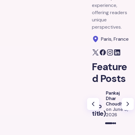
experience,
offering readers
unique
perspectives.
Paris, France
Feature
d Posts
Pankaj
Dhar
Choudhury
(no
(
on
June 8,
title)
ti
2026