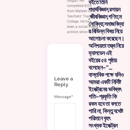
বইতে তিনি
Siliguri. He
completed B.ED
পদার্থবিজ্ঞান,রসায়ন
from Maldah Govt.
,জীববিজ্ঞান,গণিত,ম
Teachers" Training
College. He has
নোবিদ্যা,সমাজবিদ্যা
been a social media
র বিভিন্ন বিষয় নিয়ে
activist since 2006.
আলোচনা করেছেন।
অনিশ্চয়তা তত্ত্ব নিয়ে
হ্যালডেন এই
বইয়ের ৫৪ পৃষ্ঠায়
বলেছেন-“…
বাস্তবিক পক্ষে যদিও
Leave a
আমরা একটি নির্দিষ্ট
Reply
ইলেক্ট্রনের ভবিষ্যৎ
গতি-প্রকৃতি কি
Message
*
রকম হবে তা বলতে
পারি না, কিন্তু যথেষ্ট
পরিমানে বৃহৎ
সংখ্যক ইলেক্ট্রন