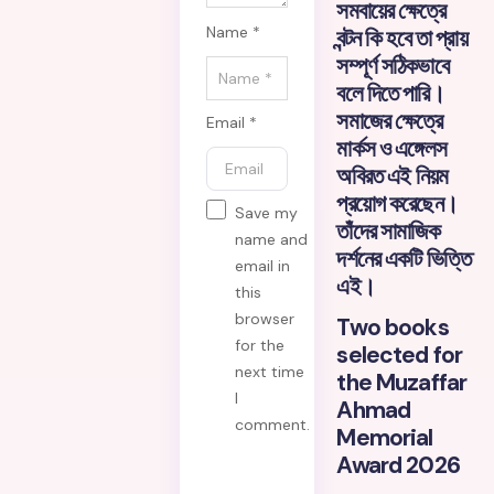
সমবায়ের ক্ষেত্রে
Name *
বন্টন কি হবে তা প্রায়
সম্পূর্ণ সঠিকভাবে
বলে দিতে পারি।
সমাজের ক্ষেত্রে
Email *
মার্কস ও এঙ্গেলস
অবিরত এই নিয়ম
প্রয়োগ করেছেন।
Save my
তাঁদের সামাজিক
name and
দর্শনের একটি ভিত্তি
email in
এই।
this
browser
Two books
for the
selected for
next time
the Muzaffar
I
Ahmad
comment.
Memorial
Award 2026