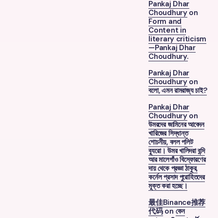
Pankaj Dhar
Choudhury
on
Form and
Content in
literary criticism
—Pankaj Dhar
Choudhury.
Pankaj Dhar
Choudhury
on
বলো, এমন রামরাজ্য চাই?
Pankaj Dhar
Choudhury
on
উমরদের জামিনের আবেদন
খারিজের সিদ্ধান্ত
শোচনীয়, বলল পলিট
ব্যুরো। উমর খালিদরা বন্দি
আর মালেগাঁও বিস্ফোরণের
দায় থেকে প্রজ্ঞা ঠাকুর,
কর্নেল প্রসাদ পুরোহিতদের
মুক্ত করা হচ্ছে।
最佳Binance推荐
代码
on
কেন