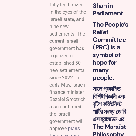
Shah in
fully legitimized
in the eyes of the
Parliament.
Israeli state, and
The People’s
nine new
Relief
settlements. The
Committee
current Israeli
(PRC) is a
government has
symbol of
legalized or
hope for
established 50
many
new settlements
people.
since 2022. In
early May, Israeli
সালে প্রকাশিত
finance minister
বিশিষ্ট বিজ্ঞানী এবং
Bezalel Smotrich
বৃটিশ কমিউনিস্ট
also confirmed
পার্টির সদস্য জে বি
the Israeli
এস হ্যালডেন এর
government will
The Marxist
approve
plans
Philosophy
for a new road