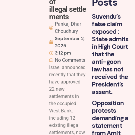
Posts
of
illegal settle
ments
Suvendu’s
false claim
Pankaj Dhar
exposed :
Choudhury
State admits
September 2,
in High Court
2025
3:12 pm
that the
No Comments
anti-goon
Israel announced
law has not
recently that they
received the
have approved
President’s
22 new
assent.
settlements in
Opposition
the occupied
protests
West Bank,
demanding a
including 12
statement
existing illegal
from Amit
settlements, now