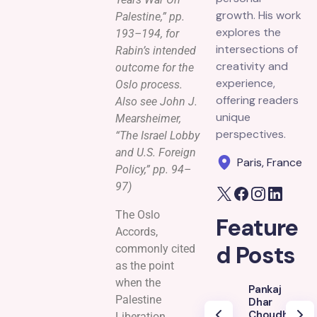
growth. His work
Palestine,” pp.
explores the
193–194, for
intersections of
Rabin’s intended
creativity and
outcome for the
experience,
Oslo process.
offering readers
Also see John J.
unique
Mearsheimer,
perspectives.
“The Israel Lobby
and U.S. Foreign
Paris, France
Policy,” pp. 94–
97)
The Oslo
Feature
Accords,
d Posts
commonly cited
as the point
when the
Pankaj
Palestine
Dhar
Choudhury
Liberation