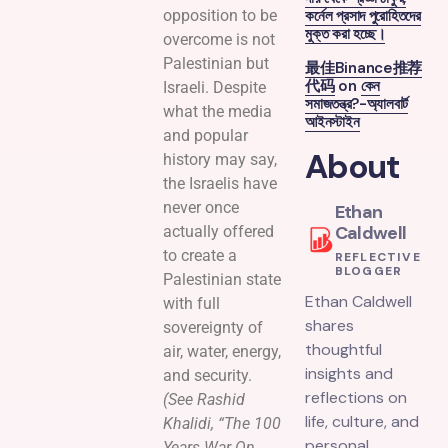
opposition to be
কর্নেল প্রসাদ পুরোহিতদের
মুক্ত করা হচ্ছে।
overcome is not
Palestinian but
最佳Binance推荐
代码
on
কেন
Israeli. Despite
সমাজতন্ত্র?-অ্যালবার্ট
what the media
আইনস্টাইন
and popular
About
history may say,
the Israelis have
never once
Ethan
Caldwell
actually offered
to create a
REFLECTIVE
BLOGGER
Palestinian state
Ethan Caldwell
with full
shares
sovereignty of
thoughtful
air, water, energy,
insights and
and security.
reflections on
(See Rashid
life, culture, and
Khalidi, “The 100
personal
Years War On