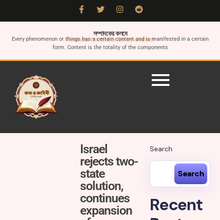
সম্পাদকের কলমে
Every phenomenon or things has a certain content and is manifested in a certain
Form and Content in literary criticism
form. Content is the totality of the components
Israel
Search
rejects two-
state
Search
solution,
continues
Recent
expansion