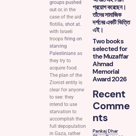
groups pushed
প্রয়োগ করেছেন।
out
or, in the
তাঁদের সামাজিক
case of the aid
দর্শনের একটি ভিত্তি
flotilla,
shot at
.
এই।
with Israeli
troops
firing on
Two books
starving
selected for
Palestinians
as
the Muzaffar
they try to
Ahmad
acquire food.
Memorial
The plan of the
Award 2026
Zionist entity is
clear for anyone
Recent
to see: they
Comme
intend to use
starvation to
nts
accomplish the
full depopulation
Pankaj Dhar
in Gaza, rather