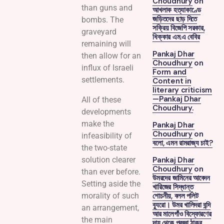
Choudhury
on
than guns and
আখলাক হত্যাকাণ্ডে
জড়িতদের ছাড় দিতে
bombs. The
সক্রিয় বিজেপি সরকার,
graveyard
ধিক্কার এম.এ বেবির
remaining will
Pankaj Dhar
then allow for an
Choudhury
on
influx of Israeli
Form and
settlements.
Content in
literary criticism
—Pankaj Dhar
All of these
Choudhury.
developments
make the
Pankaj Dhar
Choudhury
on
infeasibility of
বলো, এমন রামরাজ্য চাই?
the two-state
solution clearer
Pankaj Dhar
Choudhury
on
than ever before.
উমরদের জামিনের আবেদন
Setting aside the
খারিজের সিদ্ধান্ত
morality of such
শোচনীয়, বলল পলিট
ব্যুরো। উমর খালিদরা বন্দি
an arrangement,
আর মালেগাঁও বিস্ফোরণের
the main
দায় থেকে প্রজ্ঞা ঠাকুর,