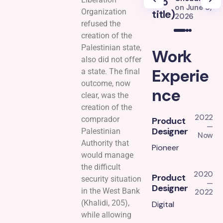
(no
(
on
June 8,
Organization
title)
ti
2026
refused the
creation of the
Palestinian state,
Work
also did not offer
Experie
a state. The final
outcome, now
nce
clear, was the
creation of the
2022
comprador
Product
—
Designer
Palestinian
Now
Authority that
Pioneer
would manage
the difficult
2020
Product
security situation
—
Designer
in the West Bank
2022
(Khalidi, 205),
Digital
while allowing