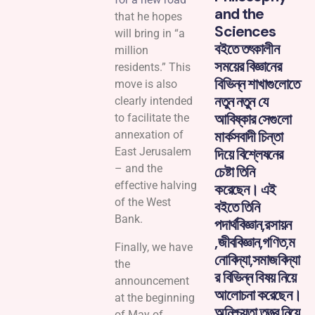
and the
that he hopes
Sciences
will bring in “a
বইতে তৎকালীন
million
সময়ের বিজ্ঞানের
residents.” This
বিভিন্ন শাখাগুলোতে
move is also
নতুন নতুন যে
clearly intended
আবিষ্কার সেগুলো
to facilitate the
মার্কসবাদী চিন্তা
annexation of
East Jerusalem
দিয়ে বিশ্লেষনের
– and the
চেষ্টা তিনি
effective halving
করেছেন। এই
of the West
বইতে তিনি
Bank.
পদার্থবিজ্ঞান,রসায়ন
,জীববিজ্ঞান,গণিত,ম
Finally, we have
নোবিদ্যা,সমাজবিদ্যা
the
র বিভিন্ন বিষয় নিয়ে
announcement
আলোচনা করেছেন।
at the beginning
অনিশ্চয়তা তত্ত্ব নিয়ে
of May of