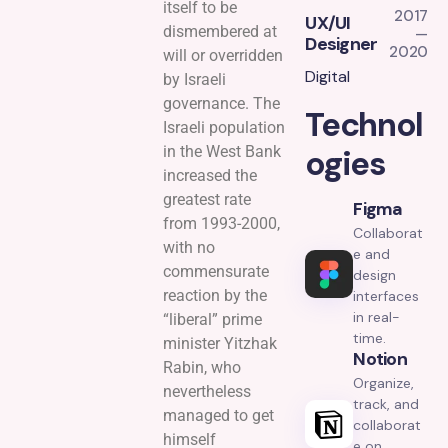
itself to be
2017
UX/UI
dismembered at
—
Designer
2020
will or overridden
Digital
by Israeli
governance. The
Technol
Israeli population
in the West Bank
ogies
increased the
greatest rate
Figma
from 1993-2000,
Collaborat
with no
e and
commensurate
design
reaction by the
interfaces
in real-
“liberal” prime
time.
minister Yitzhak
Notion
Rabin, who
Organize,
nevertheless
track, and
managed to get
collaborat
himself
e on