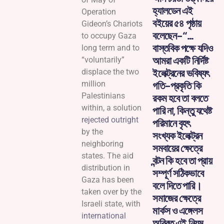
হ্যালডেন এই
Operation
বইয়ের ৫৪ পৃষ্ঠায়
Gideon’s Chariots
বলেছেন-“…
to occupy Gaza
বাস্তবিক পক্ষে যদিও
long term and to
আমরা একটি নির্দিষ্ট
“voluntarily”
ইলেক্ট্রনের ভবিষ্যৎ
displace the two
million
গতি-প্রকৃতি কি
Palestinians
রকম হবে তা বলতে
within, a solution
পারি না, কিন্তু যথেষ্ট
rejected outright
পরিমানে বৃহৎ
by the
সংখ্যক ইলেক্ট্রন
neighboring
সমবায়ের ক্ষেত্রে
states. The aid
বন্টন কি হবে তা প্রায়
distribution in
সম্পূর্ণ সঠিকভাবে
Gaza has been
বলে দিতে পারি।
taken over by the
সমাজের ক্ষেত্রে
Israeli state, with
মার্কস ও এঙ্গেলস
international
অবিরত এই নিয়ম