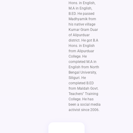
Hons. in English,
M.A in English,
B.ED. He passed
Madhyamik from
his native village
Kumar Gram Duar
of Alipurduar
district. He got B.A
Hons. in English
from Alipurduar
College. He
completed M.A in
English from North
Bengal University,
Siliguri. He
completed B.ED
from Maldah Govt.
Teachers" Training
College. He has
been a social media
activist since 2006.