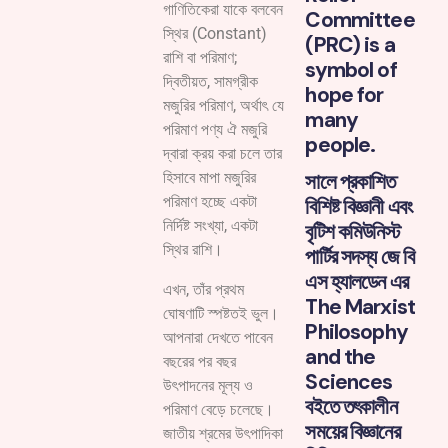
গাণিতিকেরা যাকে বলবেন
Committee
স্থির (Constant)
(PRC) is a
রাশি বা পরিমাণ;
symbol of
দ্বিতীয়ত, সামগ্রীক
hope for
মজুরির পরিমাণ, অর্থাৎ যে
many
পরিমাণ পণ্য ঐ মজুরি
people.
দ্বারা ক্রয় করা চলে তার
হিসাবে মাপা মজুরির
সালে প্রকাশিত
পরিমাণ হচ্ছে একটা
বিশিষ্ট বিজ্ঞানী এবং
নির্দিষ্ট সংখ্যা, একটা
বৃটিশ কমিউনিস্ট
স্থির রাশি।
পার্টির সদস্য জে বি
এস হ্যালডেন এর
এখন, তাঁর প্রথম
The Marxist
ঘোষণাটি স্পষ্টতই ভুল।
Philosophy
আপনারা দেখতে পাবেন
and the
বছরের পর বছর
Sciences
উৎপাদনের মূল্য ও
বইতে তৎকালীন
পরিমাণ বেড়ে চলেছে।
সময়ের বিজ্ঞানের
জাতীয় শ্রমের উৎপাদিকা