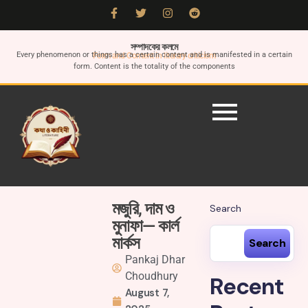
সম্পাদকের কলমে
Every phenomenon or things has a certain content and is manifested in a certain
Form and Content in literary criticism
form. Content is the totality of the components
মজুরি, দাম ও
Search
মুনাফা— কার্ল
মার্কস
Search
Pankaj Dhar
Choudhury
Recent
August 7,