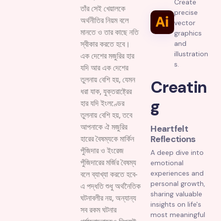
Create
তাঁর সেই খেয়ালকে
precise
অর্থনীতির নিয়ম বলে
vector
মানতে ও তার কাছে নতি
graphics
and
স্বীকার করতে হবে।
illustration
এক দেশের মজুরির হার
s.
যদি আর এক দেশের
তুলনায় বেশি হয়, যেমন
Creatin
ধরা যাক, যুক্তরাষ্ট্রের
g
হার যদি ইংলণ্ডের
তুলনায় বেশি হয়, তবে
আপনাকে ঐ মজুরির
Heartfelt
Reflections
হারের বৈষম্যকে মার্কিন
পুঁজিদার ও ইংরেজ
A deep dive into
পুঁজিদারের মর্জির বৈষম্য
emotional
experiences and
বলে ব্যাখ্যা করতে হবে-
personal growth,
এ পদ্ধতি শুধু অর্থনৈতিক
sharing valuable
ঘটনাবলীর নয়, অন্যান্য
insights on life's
সব রকম ঘটনার
most meaningful