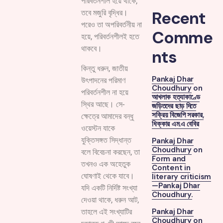
পরিবর্তনশীল হয়ে থাকে,
Recent
তবে মজুরি বৃদ্ধির।
পরেও তা অপরিবর্তনীয় না
Comme
হয়ে, পরিবর্তনশীলই হতে
থাকবে।
nts
কিন্তু ধরুন, জাতীয়
Pankaj Dhar
উৎপাদনের পরিমাণ
Choudhury
on
পরিবর্তনশীল না হয়ে
আখলাক হত্যাকাণ্ডে
স্থির আছে। সে-
জড়িতদের ছাড় দিতে
সক্রিয় বিজেপি সরকার,
ক্ষেত্রে আমাদের বন্ধু
ধিক্কার এম.এ বেবির
ওয়েস্টন যাকে
যুক্তিসঙ্গত সিদ্ধান্ত
Pankaj Dhar
Choudhury
on
বলে বিবেচনা করছেন, তা
Form and
তখনও এক অহেতুক
Content in
ঘোষণাই থেকে যাবে।
literary criticism
—Pankaj Dhar
যদি একটি নির্দিষ্ট সংখ্যা
Choudhury.
দেওয়া থাকে, ধরুন আট,
Pankaj Dhar
তাহলে এই সংখ্যাটির
Choudhury
on