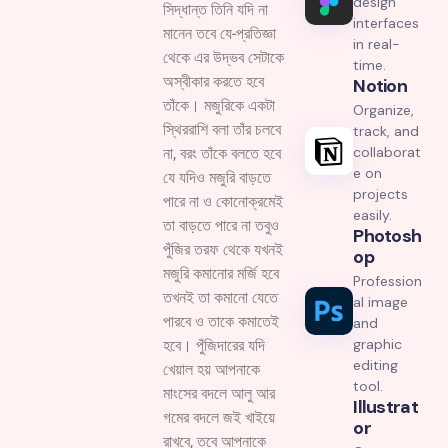
design
সিদ্ধান্ত তিনি যদি না
interfaces
মানেন তবে যে-প্রতিজ্ঞা
in real-
থেকে এর উদ্ভব সেটাকে
time.
অস্বীকার করতে হবে
Notion
তাঁকে। মজুরিকে একটা
Organize,
স্থিররাশি বলা তাঁর চলবে
track, and
collaborat
না, বরং তাঁকে বলতে হবে
e on
যে যদিও মজুরি বাড়তে
projects
পারে না ও কোনোক্রমেই
easily.
তা বাড়তে পারে না তবুও
Photosh
পুঁজির তরফ থেকে যখনই
Op
মজুরি কমানোর মর্জি হবে
Profession
তখনই তা কমানো যেতে
al image
পারবে ও তাকে কমাতেই
and
graphic
হবে। পুঁজিদারের যদি
editing
খেয়াল হয় আপনাকে
tool.
মাংসের বদলে আলু আর
Illustrat
গমের বদলে জই খাইয়ে
Or
রাখবে, তবে আপনাকে