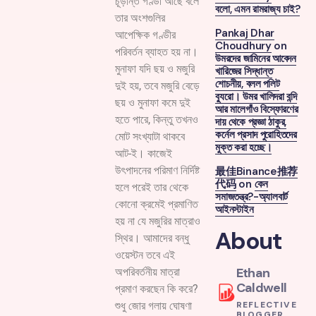
চূড়ান্ত গণ্ডী আছে বলে
বলো, এমন রামরাজ্য চাই?
তার অংশগুলির
Pankaj Dhar
আপেক্ষিক গণ্ডীর
Choudhury
on
পরিবর্তন ব্যাহত হয় না।
উমরদের জামিনের আবেদন
মুনাফা যদি ছয় ও মজুরি
খারিজের সিদ্ধান্ত
শোচনীয়, বলল পলিট
দুই হয়, তবে মজুরি বেড়ে
ব্যুরো। উমর খালিদরা বন্দি
ছয় ও মুনাফা কমে দুই
আর মালেগাঁও বিস্ফোরণের
হতে পারে, কিন্তু তখনও
দায় থেকে প্রজ্ঞা ঠাকুর,
কর্নেল প্রসাদ পুরোহিতদের
মোট সংখ্যাটা থাকবে
মুক্ত করা হচ্ছে।
আট-ই। কাজেই
উৎপাদনের পরিমাণ নির্দিষ্ট
最佳Binance推荐
代码
on
কেন
হলে পরেই তার থেকে
সমাজতন্ত্র?-অ্যালবার্ট
কোনো ক্রমেই প্রমাণিত
আইনস্টাইন
হয় না যে মজুরির মাত্রাও
About
স্থির। আমাদের বন্ধু
ওয়েস্টন তবে এই
Ethan
অপরিবর্তনীয় মাত্রা
Caldwell
প্রমাণ করছেন কি করে?
শুধু জোর গলায় ঘোষণা
REFLECTIVE
BLOGGER