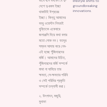
ভাবে বলে বসবেন যে দু-
lifestyle shifts to
groundbreaking
দেশে দু-রকম ইচ্ছা
innovations.
থাকাটাই ঈশ্বরের
ইচ্ছা। কিন্তু আমাদের
বন্ধু ওয়েস্টন নিশ্চয়ই
যুক্তিকে একেবারে
জলাঞ্জলি দিয়ে কথা বলার
মতো লোক নন। যতদূর
সম্ভব আদায় করে নেব-
এই হচ্ছে পুঁজিদারদের
মর্জি। আমাদের উচিত,
পুঁজিদারদের মর্জি সম্পর্কে
মাথা না ঘামিয়ে তার
ক্ষমতা, সে-ক্ষমতার পরিধি
ও সেই পরিধির প্রকৃতি
সম্পর্কে তল্লাসী করা।
২. উৎপাদন, মজুরি,
মুনাফা