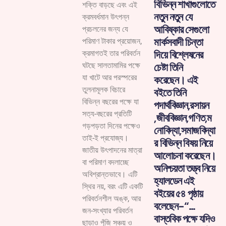
বিভিন্ন শাখাগুলোতে
শক্তি বাড়ছে এবং এই
নতুন নতুন যে
ক্রমবর্ধমান উৎপন্ন
আবিষ্কার সেগুলো
প্রচলনের জন্য যে
মার্কসবাদী চিন্তা
পরিমাণ টাকার প্রয়োজন,
দিয়ে বিশ্লেষনের
ক্রমাগতই তার পরিবর্তন
ঘটছে সালতামামির পক্ষে
চেষ্টা তিনি
যা খাটে আর পরস্পরের
করেছেন। এই
তুলনামূলক বিচারে
বইতে তিনি
বিভিন্ন বছরের পক্ষে যা
পদার্থবিজ্ঞান,রসায়ন
সত্য-বছরের প্রতিটি
,জীববিজ্ঞান,গণিত,ম
গড়পড়তা দিনের পক্ষেও
নোবিদ্যা,সমাজবিদ্যা
তাই-ই প্রযোজ্য।
র বিভিন্ন বিষয় নিয়ে
জাতীয় উৎপাদনের মাত্রা
আলোচনা করেছেন।
বা পরিমাণ বদলাচ্ছে
অনিশ্চয়তা তত্ত্ব নিয়ে
অবিশ্রান্তভাবে। এটি
হ্যালডেন এই
স্থির নয়, বরং এটি একটি
বইয়ের ৫৪ পৃষ্ঠায়
পরিবর্তনশীল অঙ্ক, আর
বলেছেন-“…
জন-সংখ্যার পরিবর্তন
বাস্তবিক পক্ষে যদিও
ছাড়াও পুঁজি সঞ্চয় ও