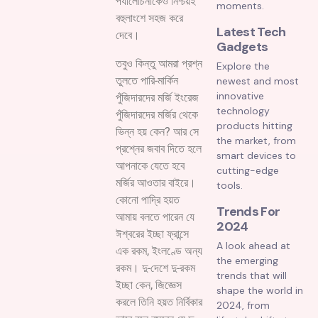
পর্যালোচনাকেও নিশ্চয়ই
moments.
বহুলাংশে সহজ করে
Latest Tech
দেবে।
Gadgets
তবুও কিন্তু আমরা প্রশ্ন
Explore the
তুলতে পারি-মার্কিন
newest and most
innovative
পুঁজিদারদের মর্জি ইংরেজ
technology
পুঁজিদারদের মর্জির থেকে
products hitting
ভিন্ন হয় কেন? আর সে
the market, from
প্রশ্নের জবাব দিতে হলে
smart devices to
আপনাকে যেতে হবে
cutting-edge
মর্জির আওতার বাইরে।
tools.
কোনো পাদ্রি হয়ত
Trends For
আমায় বলতে পারেন যে
2024
ঈশ্বরের ইচ্ছা ফ্রান্সে
A look ahead at
এক রকম, ইংলণ্ডে অন্য
the emerging
রকম। দু-দেশে দু-রকম
trends that will
ইচ্ছা কেন, জিজ্ঞেস
shape the world in
করলে তিনি হয়ত নির্বিকার
2024, from