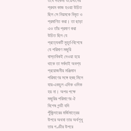
তবে সহকর্মী ওয়েস্টনের
প্রথম কাজ হওয়া উচিত
ছিল সে নিয়মকে বিবৃত ও
প্রমাণিত করা। তা ছাড়া
এও তাঁর প্রমাণ করা
উচিত ছিল যে
প্রত্যেকটি মুহূর্ত-বিশেষে
যে পরিমাণ মজুরি
বাস্তবিকই দেওয়া হয়ে
থাকে তা সর্বদাই অবশ্য
প্রয়োজনীয় মঞ্জিমান
পরিমাণের সঙ্গে হুবহু মিলে
যায়-একচুল এদিক ওদিক
হয় না। অপর পক্ষে
মজুরির পরিমাণের ঐ
বিশেষ গন্ডী যদি
পুঁজিন্দারের মর্জিমাত্রের
উপরে অথবা তার অর্থগৃধু
তার গণ্ডীর উপরে