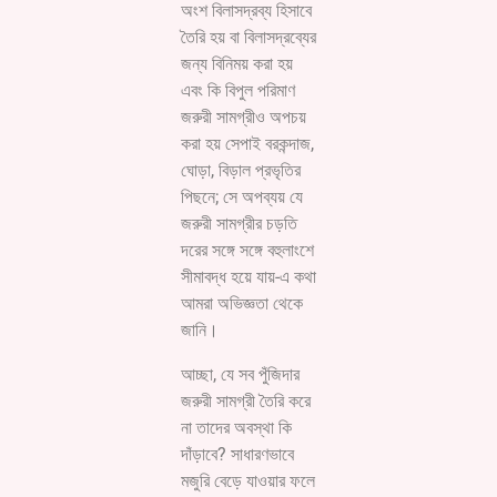
অংশ বিলাসদ্রব্য হিসাবে
তৈরি হয় বা বিলাসদ্রব্যের
জন্য বিনিময় করা হয়
এবং কি বিপুল পরিমাণ
জরুরী সামগ্রীও অপচয়
করা হয় সেপাই বরকন্দাজ,
ঘোড়া, বিড়াল প্রভৃতির
পিছনে; সে অপব্যয় যে
জরুরী সামগ্রীর চড়তি
দরের সঙ্গে সঙ্গে বহুলাংশে
সীমাবদ্ধ হয়ে যায়-এ কথা
আমরা অভিজ্ঞতা থেকে
জানি।
আচ্ছা, যে সব পুঁজিদার
জরুরী সামগ্রী তৈরি করে
না তাদের অবস্থা কি
দাঁড়াবে? সাধারণভাবে
মজুরি বেড়ে যাওয়ার ফলে