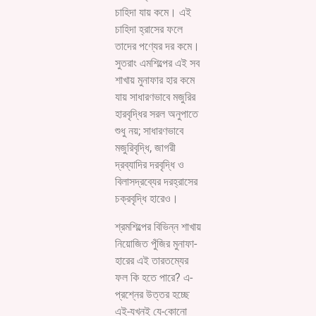
চাহিদা যায় কমে। এই
চাহিদা হ্রাসের ফলে
তাদের পণ্যের দর কমে।
সুতরাং এমশিল্পের এই সব
শাখায় মুনাফার হার কমে
যায় সাধারণভাবে মজুরির
হারবৃদ্ধির সরল অনুপাতে
শুধু নয়; সাধারণভাবে
মজুরিবৃদ্ধি, জাগরী
দ্রব্যাদির দরবৃদ্ধি ও
বিলাসদ্রব্যের দরহ্রাসের
চক্রবৃদ্ধি হারেও।
শ্রমশিল্পের বিভিন্ন শাখায়
নিয়োজিত পুঁজির মুনাফা-
হারের এই তারতম্যের
ফল কি হতে পারে? এ-
প্রশ্নের উত্তর হচ্ছে
এই-যখনই যে-কোনো