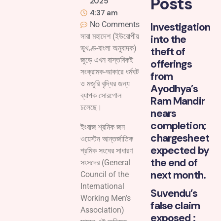
Posts
2025
4:37 am
No Comments
Investigation
সারা মহাদেশ (ইউরোপীয়
into the
ভূখণ্ড-বাংলা অনুবাদক)
theft of
জুড়ে এখন বাস্তবিকই
offerings
সংক্রামক-আকারে ধর্মঘট
from
ও মজুরি বৃদ্ধির জন্য
Ayodhya’s
ব্যাপক সোরগোল
Ram Mandir
চলেছে।
nears
completion;
ইংরাজ শ্রমিক জন
chargesheet
ওয়েস্টন আন্তর্জাতিক
expected by
শ্রমিক সংঘের সাধারণ
the end of
সংসদের (General
next month.
Council of the
International
Suvendu’s
Working Men’s
false claim
Association)
exposed :