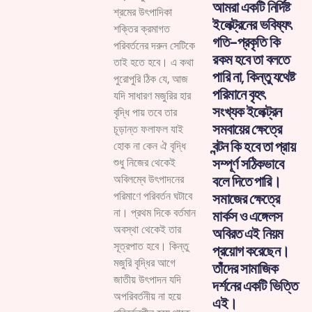
আমরা একটি নির্দিষ্ট
শ্রমের উৎপাদিকা
ইলেক্ট্রনের ভবিষ্যৎ
শক্তির ক্রমাগত
গতি-প্রকৃতি কি
পরিবর্তনের দরুন সেটিকে
রকম হবে তা বলতে
তাই হতে হবে। এ কথা
পারি না, কিন্তু যথেষ্ট
পুরোপুরি ঠিক যে, আজ
পরিমানে বৃহৎ
যদি সাধারণ মজুরির হার
সংখ্যক ইলেক্ট্রন
বৃদ্ধি পায় তবে তার
সমবায়ের ক্ষেত্রে
চূড়ান্ত ফলাফল যাই
বন্টন কি হবে তা প্রায়
হোক না কেন ঐ বৃদ্ধি
সম্পূর্ণ সঠিকভাবে
শুধু নিজের থেকেই
বলে দিতে পারি।
অবিলম্বে উৎপাদনের
পরিমাণে পরিবর্তন ঘটাবে
সমাজের ক্ষেত্রে
না। প্রথম দিকে বর্তমান
মার্কস ও এঙ্গেলস
অবস্থা থেকেই তার
অবিরত এই নিয়ম
সূত্রপাত হবে। কিন্তু
প্রয়োগ করেছেন।
মজুরি বৃদ্ধির আগে
তাঁদের সামাজিক
জাতীয় উৎপাদন যদি
দর্শনের একটি ভিত্তি
অপরিবর্তনীয় না হয়ে
এই।