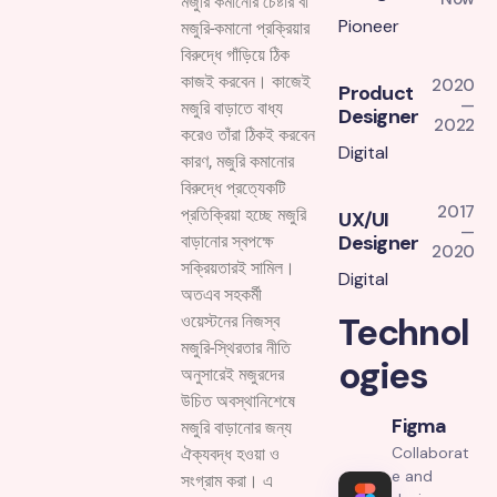
মজুরি কমানোর চেষ্টার বা
Pioneer
মজুরি-কমানো প্রক্রিয়ার
বিরুদ্ধে গাঁড়িয়ে ঠিক
কাজই করবেন। কাজেই
2020
Product
—
মজুরি বাড়াতে বাধ্য
Designer
2022
করেও তাঁরা ঠিকই করবেন
Digital
কারণ, মজুরি কমানোর
বিরুদ্ধে প্রত্যেকটি
2017
প্রতিক্রিয়া হচ্ছে মজুরি
UX/UI
—
Designer
বাড়ানোর স্বপক্ষে
2020
সক্রিয়তারই সামিল।
Digital
অতএব সহকর্মী
Technol
ওয়েস্টনের নিজস্ব
মজুরি-স্থিরতার নীতি
ogies
অনুসারেই মজুরদের
উচিত অবস্থানিশেষে
Figma
মজুরি বাড়ানোর জন্য
Collaborat
ঐক্যবদ্ধ হওয়া ও
e and
সংগ্রাম করা। এ