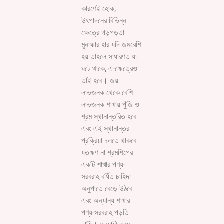
কারণেই হোক,
উৎপাদনের বিভিন্ন
ক্ষেত্রে গড়পড়তা
মুনাফার হার যদি জমবেশি
হয় তাহলে সাধারণত যা
ঘটে থাকে, এ-ক্ষেত্রেও
তাই হবে। জয়
লাভজনক থেকে বেশি
লাভজনক শাখায় পুঁজি ও
শ্রম স্থানান্তরিত হবে
এবং এই স্থানান্তর
প্রক্রিয়া চলতে থাকবে
যতক্ষণ না শ্রমশিল্পের
একটি শাখার পণ্য-
সরবরাহ বর্ধিত চাহিদা
অনুপাতে বেড়ে উঠবে
এবং অন্যান্য শাখার
পণ্য-সরবরাহ পড়তি