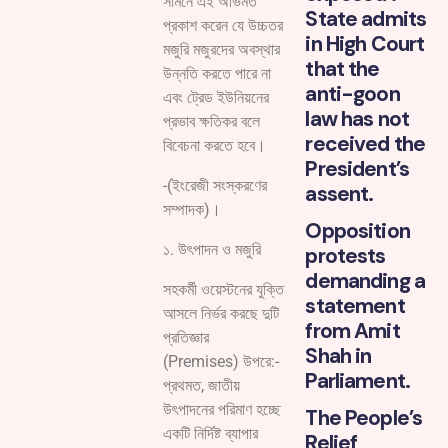
সামনে এই অভিমত
State admits
প্রকাশ করেন যে উচ্চতর
in High Court
মজুরি মজুরদের অবস্থার
that the
উন্নতি করতে পারে না
anti-goon
এবং ট্রেড ইউনিয়নের
law has not
প্রভাব ক্ষতিকর বলে
received the
বিবেচনা করতে হবে।
President’s
-(ইংরেজী সংস্করণের
assent.
সম্পাদক)।
Opposition
১. উৎপাদন ও মজুরি
protests
demanding a
সহকর্মী ওয়েস্টনের যুক্তি
statement
আসলে নির্ভর করছে দুটি
from Amit
প্রতিজ্ঞার
Shah in
(Premises) উপরে:-
Parliament.
প্রথমত, জাতীয়
উৎপাদনের পরিমাণ হচ্ছে
The People’s
একটি নির্দিষ্ট ব্যাপার
Relief