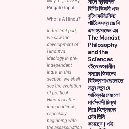
সালে প্রকাশিত
May 11, 2023By
Pingali Gopal
বিশিষ্ট বিজ্ঞানী এবং
বৃটিশ কমিউনিস্ট
Who Is A Hindu?
পার্টির সদস্য জে বি
এস হ্যালডেন এর
In the first part,
The Marxist
we saw the
Philosophy
development of
and the
Hindutva
Sciences
ideology in pre-
independent
বইতে তৎকালীন
India. In this
সময়ের বিজ্ঞানের
section, we shall
বিভিন্ন শাখাগুলোতে
see the evolution
নতুন নতুন যে
of political
আবিষ্কার সেগুলো
Hindutva after
মার্কসবাদী চিন্তা
independence,
দিয়ে বিশ্লেষনের
especially
চেষ্টা তিনি
beginning with
করেছেন। এই
the assassination