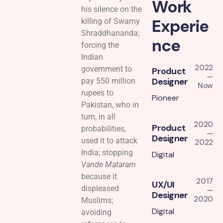
Work
his silence on the
Experie
killing of Swamy
Shraddhananda;
nce
forcing the
Indian
2022
government to
Product
—
Designer
pay 550 million
Now
rupees to
Pioneer
Pakistan, who in
turn, in all
2020
Product
probabilities,
—
Designer
used it to attack
2022
India; stopping
Digital
Vande Mataram
because it
2017
UX/UI
displeased
—
Designer
2020
Muslims;
Digital
avoiding