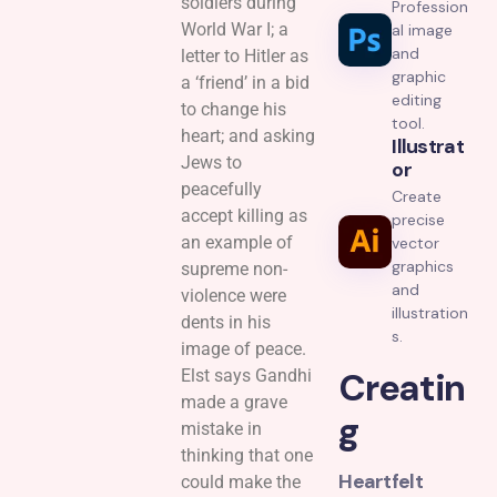
soldiers during
Profession
World War I; a
al image
and
letter to Hitler as
graphic
a ‘friend’ in a bid
editing
to change his
tool.
heart; and asking
Illustrat
Jews to
Or
peacefully
Create
accept killing as
precise
an example of
vector
graphics
supreme non-
and
violence were
illustration
dents in his
s.
image of peace.
Creatin
Elst says Gandhi
made a grave
g
mistake in
thinking that one
Heartfelt
could make the