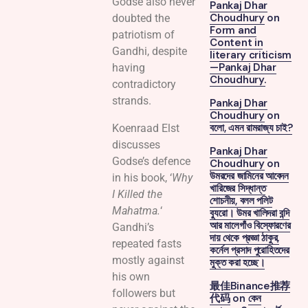
Godse also never
Pankaj Dhar
Choudhury
on
doubted the
Form and
patriotism of
Content in
Gandhi, despite
literary criticism
—Pankaj Dhar
having
Choudhury.
contradictory
strands.
Pankaj Dhar
Choudhury
on
বলো, এমন রামরাজ্য চাই?
Koenraad Elst
discusses
Pankaj Dhar
Godse’s defence
Choudhury
on
উমরদের জামিনের আবেদন
in his book, ‘
Why
খারিজের সিদ্ধান্ত
I Killed the
শোচনীয়, বলল পলিট
Mahatma.
‘
ব্যুরো। উমর খালিদরা বন্দি
আর মালেগাঁও বিস্ফোরণের
Gandhi’s
দায় থেকে প্রজ্ঞা ঠাকুর,
repeated fasts
কর্নেল প্রসাদ পুরোহিতদের
mostly against
মুক্ত করা হচ্ছে।
his own
最佳Binance推荐
followers but
代码
on
কেন