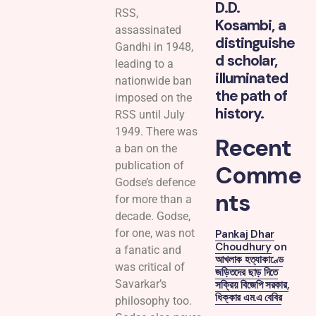
D.D.
RSS,
Kosambi, a
assassinated
distinguishe
Gandhi in 1948,
d scholar,
leading to a
illuminated
nationwide ban
the path of
imposed on the
history.
RSS until July
1949. There was
Recent
a ban on the
publication of
Comme
Godse’s defence
nts
for more than a
decade. Godse,
for one, was not
Pankaj Dhar
Choudhury
on
a fanatic and
আখলাক হত্যাকাণ্ডে
was critical of
জড়িতদের ছাড় দিতে
Savarkar’s
সক্রিয় বিজেপি সরকার,
ধিক্কার এম.এ বেবির
philosophy too.