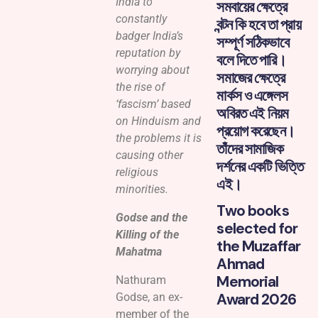
India to
সমবায়ের ক্ষেত্রে
constantly
বন্টন কি হবে তা প্রায়
badger India’s
সম্পূর্ণ সঠিকভাবে
reputation by
বলে দিতে পারি।
worrying about
সমাজের ক্ষেত্রে
the rise of
মার্কস ও এঙ্গেলস
‘fascism’ based
অবিরত এই নিয়ম
on Hinduism and
প্রয়োগ করেছেন।
the problems it is
তাঁদের সামাজিক
causing other
দর্শনের একটি ভিত্তি
religious
এই।
minorities.
Two books
Godse and the
selected for
Killing of the
the Muzaffar
Mahatma
Ahmad
Memorial
Nathuram
Award 2026
Godse, an ex-
member of the