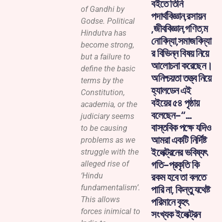
বইতে তিনি
of Gandhi by
পদার্থবিজ্ঞান,রসায়ন
Godse. Political
,জীববিজ্ঞান,গণিত,ম
Hindutva has
নোবিদ্যা,সমাজবিদ্যা
become strong,
র বিভিন্ন বিষয় নিয়ে
but a failure to
আলোচনা করেছেন।
define the basic
অনিশ্চয়তা তত্ত্ব নিয়ে
terms by the
হ্যালডেন এই
Constitution,
বইয়ের ৫৪ পৃষ্ঠায়
academia, or the
বলেছেন-“…
judiciary seems
বাস্তবিক পক্ষে যদিও
to be causing
আমরা একটি নির্দিষ্ট
problems as we
ইলেক্ট্রনের ভবিষ্যৎ
struggle with the
গতি-প্রকৃতি কি
alleged rise of
রকম হবে তা বলতে
‘Hindu
fundamentalism’.
পারি না, কিন্তু যথেষ্ট
This allows
পরিমানে বৃহৎ
forces inimical to
সংখ্যক ইলেক্ট্রন