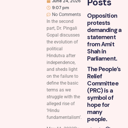
Posts
June 24, 2026
9:07 pm
No Comments
Opposition
In the second
protests
part, Dr. Pingali
demanding a
Gopal discusses
statement
the evolution of
from Amit
political
Shah in
Hindutva after
Parliament.
independence,
The People’s
and sheds light
Relief
on the failure to
Committee
define the basic
(PRC) is a
terms as we
symbol of
struggle with the
alleged rise of
hope for
‘Hindu
many
fundamentalism’.
people.