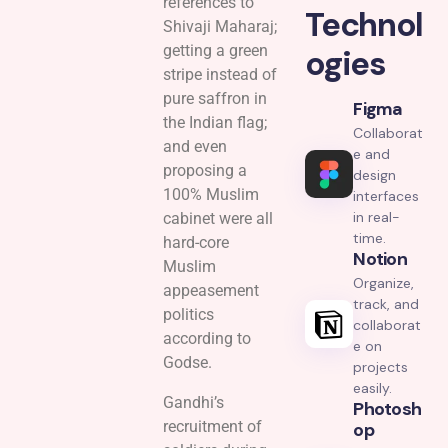
references to
Technol
Shivaji Maharaj;
getting a green
ogies
stripe instead of
pure saffron in
Figma
the Indian flag;
Collaborat
and even
e and
proposing a
design
100% Muslim
interfaces
in real-
cabinet were all
time.
hard-core
Notion
Muslim
Organize,
appeasement
track, and
politics
collaborat
according to
e on
Godse.
projects
easily.
Gandhi’s
Photosh
recruitment of
Op