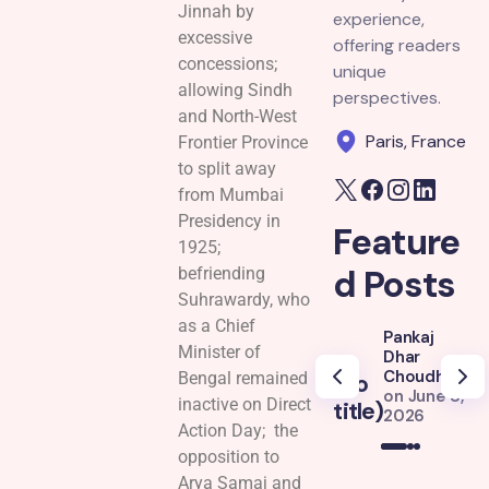
Jinnah by
experience,
excessive
offering readers
concessions;
unique
allowing Sindh
perspectives.
and North-West
Paris, France
Frontier Province
to split away
from Mumbai
Presidency in
Feature
1925;
d Posts
befriending
Suhrawardy, who
as a Chief
Pankaj
Minister of
Dhar
Choudhury
Bengal remained
(no
(
on
June 8,
inactive on Direct
title)
ti
2026
Action Day; the
opposition to
Arya Samaj and