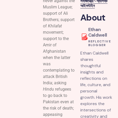
never against the
সমাজতন্ত্র?-অ্যালবার্ট
আইনস্টাইন
Muslim League;
support of Ali
About
Brothers; support
of
Khilafat
Ethan
movement;
Caldwell
support to the
REFLECTIVE
Amir of
BLOGGER
Afghanistan
Ethan Caldwell
when the latter
shares
was
thoughtful
contemplating to
insights and
attack British
reflections on
India; asking
life, culture, and
Hindu
refugees
personal
to go back to
growth. His work
Pakistan even at
explores the
the risk of death;
intersections of
appeasing
creativity and