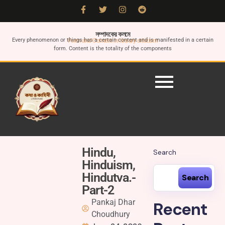
সম্পাদকের কলমে
Every phenomenon or things has a certain content and is manifested in a certain
Form and Content in literary criticism
form. Content is the totality of the components
Hindu,
Search
Hinduism,
Hindutva.-
Search
Part-2
Pankaj Dhar
Recent
Choudhury