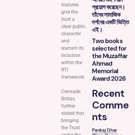
features
প্রয়োগ করেছেন।
give the
তাঁদের সামাজিক
trust a
দর্শনের একটি ভিত্তি
clear public
এই।
character
Two books
and
selected for
warrant its
the Muzaffar
inclusion
Ahmad
within the
Memorial
RTI
framework.
Award 2026
Recent
Comrade
Brittas
Comme
further
nts
stated that
bringing
the Trust
Pankaj Dhar
under the