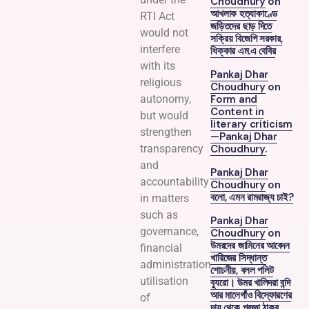
Choudhury
on
আখলাক হত্যাকাণ্ডে
RTI Act
জড়িতদের ছাড় দিতে
would not
সক্রিয় বিজেপি সরকার,
interfere
ধিক্কার এম.এ বেবির
with its
Pankaj Dhar
religious
Choudhury
on
Form and
autonomy,
Content in
but would
literary criticism
strengthen
—Pankaj Dhar
Choudhury.
transparency
and
Pankaj Dhar
accountability
Choudhury
on
বলো, এমন রামরাজ্য চাই?
in matters
such as
Pankaj Dhar
governance,
Choudhury
on
উমরদের জামিনের আবেদন
financial
খারিজের সিদ্ধান্ত
administration,
শোচনীয়, বলল পলিট
utilisation
ব্যুরো। উমর খালিদরা বন্দি
আর মালেগাঁও বিস্ফোরণের
of
দায় থেকে প্রজ্ঞা ঠাকুর,