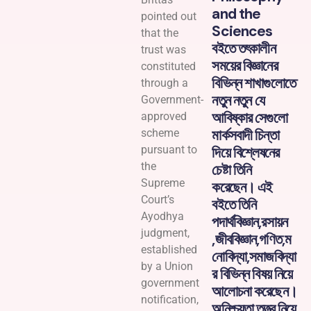
and the
pointed out
Sciences
that the
বইতে তৎকালীন
trust was
সময়ের বিজ্ঞানের
constituted
বিভিন্ন শাখাগুলোতে
through a
নতুন নতুন যে
Government-
আবিষ্কার সেগুলো
approved
মার্কসবাদী চিন্তা
scheme
দিয়ে বিশ্লেষনের
pursuant to
the
চেষ্টা তিনি
Supreme
করেছেন। এই
Court’s
বইতে তিনি
Ayodhya
পদার্থবিজ্ঞান,রসায়ন
judgment,
,জীববিজ্ঞান,গণিত,ম
established
নোবিদ্যা,সমাজবিদ্যা
by a Union
র বিভিন্ন বিষয় নিয়ে
government
আলোচনা করেছেন।
notification,
অনিশ্চয়তা তত্ত্ব নিয়ে