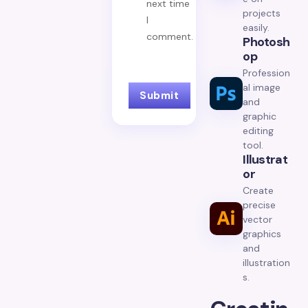
next time
projects
I
easily.
comment.
Photosh
Op
Profession
al image
and
graphic
editing
tool.
Illustrat
Or
Create
precise
vector
graphics
and
illustration
s.