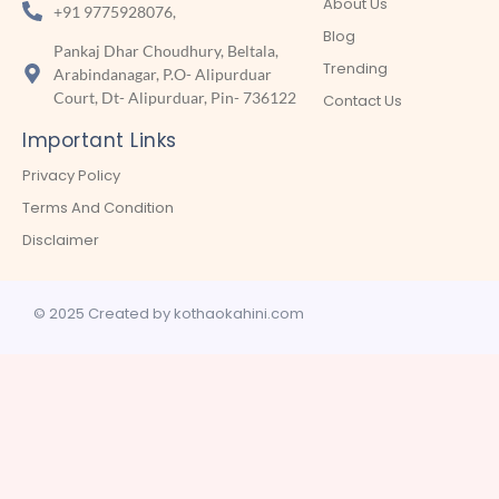
About Us
+91 9775928076,
Blog
Pankaj Dhar Choudhury, Beltala,
Trending
Arabindanagar, P.O- Alipurduar
Court, Dt- Alipurduar, Pin- 736122
Contact Us
Important Links
Privacy Policy
Terms And Condition
Disclaimer
© 2025 Created by kothaokahini.com