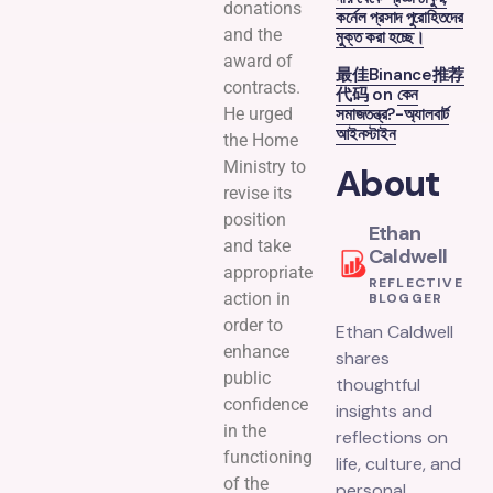
donations
কর্নেল প্রসাদ পুরোহিতদের
and the
মুক্ত করা হচ্ছে।
award of
最佳Binance推荐
contracts.
代码
on
কেন
সমাজতন্ত্র?-অ্যালবার্ট
He urged
আইনস্টাইন
the Home
Ministry to
About
revise its
position
Ethan
and take
Caldwell
appropriate
REFLECTIVE
action in
BLOGGER
order to
Ethan Caldwell
enhance
shares
public
thoughtful
confidence
insights and
in the
reflections on
functioning
life, culture, and
of the
personal