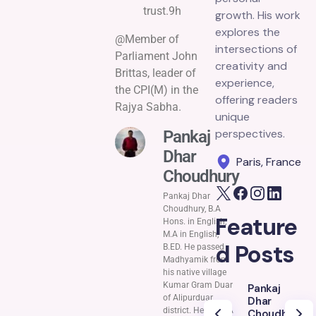
trust.9h
growth. His work
explores the
@Member of
intersections of
Parliament John
creativity and
Brittas, leader of
experience,
the CPI(M) in the
offering readers
Rajya Sabha.
unique
perspectives.
Pankaj
Dhar
Paris, France
Choudhury
Pankaj Dhar
Choudhury, B.A
Feature
Hons. in English,
M.A in English,
d Posts
B.ED. He passed
Madhyamik from
his native village
Kumar Gram Duar
Pankaj
of Alipurduar
Dhar
district. He got B.A
Choudhury