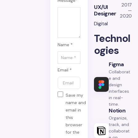
Message
*
2017
UX/UI
—
Designer
2020
Digital
Technol
Name *
ogies
Figma
Email *
Collaborat
e and
design
interfaces
Save my
in real-
name and
time.
Notion
email in
this
Organize,
track, and
browser
collaborat
for the
e on