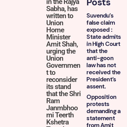
Posts
in the Rajya
Sabha, has
written to
Suvendu’s
Union
false claim
Home
exposed :
Minister
State admits
Amit Shah,
in High Court
urging the
that the
Union
anti-goon
Governmen
law has not
t to
received the
reconsider
President’s
its stand
assent.
that the Shri
Opposition
Ram
protests
Janmbhoo
demanding a
mi Teerth
statement
Kshetra
from Amit