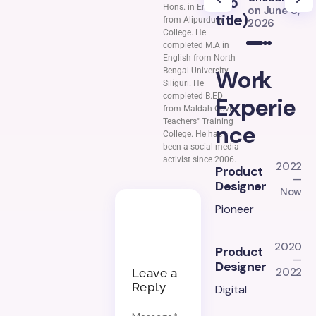
(no
(
Hons. in English
on
June 8,
title)
ti
from Alipurduar
2026
College. He
completed M.A in
English from North
Work
Bengal University,
Siliguri. He
completed B.ED
Experie
from Maldah Govt.
Teachers" Training
nce
College. He has
been a social media
activist since 2006.
2022
Product
—
Designer
Now
Pioneer
2020
Product
—
Designer
2022
Leave a
Reply
Digital