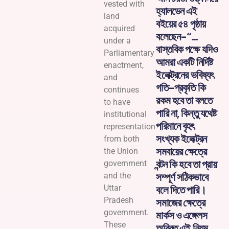
vested with
হ্যালডেন এই
land
বইয়ের ৫৪ পৃষ্ঠায়
acquired
বলেছেন-“…
under a
বাস্তবিক পক্ষে যদিও
Parliamentary
আমরা একটি নির্দিষ্ট
enactment,
ইলেক্ট্রনের ভবিষ্যৎ
and
গতি-প্রকৃতি কি
continues
রকম হবে তা বলতে
to have
পারি না, কিন্তু যথেষ্ট
institutional
পরিমানে বৃহৎ
representation
সংখ্যক ইলেক্ট্রন
from both
সমবায়ের ক্ষেত্রে
the Union
বন্টন কি হবে তা প্রায়
government
সম্পূর্ণ সঠিকভাবে
and the
বলে দিতে পারি।
Uttar
Pradesh
সমাজের ক্ষেত্রে
government.
মার্কস ও এঙ্গেলস
These
অবিরত এই নিয়ম