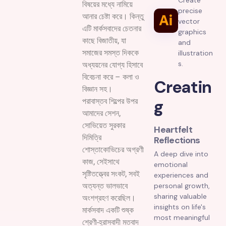
বিষয়ের মধ্যে নামিয়ে
precise
আনার চেষ্টা করে। কিন্তু
vector
এটি মার্কসবাদের চেতনার
graphics
কাছে বিজাতীয়, যা
and
সমাজের সমস্ত দিককে
illustration
s.
অধ্যয়নের যোগ্য হিসাবে
বিবেচনা করে – কলা ও
Creatin
বিজ্ঞান সহ।
g
পরাবাস্তব শিল্পের উপর
আমাদের সেশন,
সোভিয়েত সুরকার
Heartfelt
দিমিত্রি
Reflections
শোস্তাকোভিচের অগ্রণী
A deep dive into
কাজ, সেইসাথে
emotional
সৃষ্টিতত্ত্বের সংকট, সবই
experiences and
personal growth,
অত্যন্ত ভালভাবে
sharing valuable
অংশগ্রহণ করেছিল।
insights on life's
মার্কসবাদ একটি শুষ্ক
most meaningful
শ্রেণী-হ্রাসবাদী মতবাদ