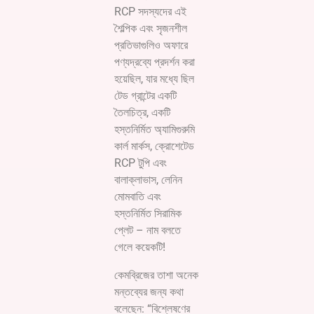
RCP সদস্যদের এই
শৈল্পিক এবং সৃজনশীল
প্রতিভাগুলিও অফারে
পণ্যদ্রব্যে প্রদর্শন করা
হয়েছিল, যার মধ্যে ছিল
টেড গ্রান্টের একটি
তৈলচিত্র, একটি
হস্তনির্মিত অ্যামিগুরুমি
কার্ল মার্কস, ক্রোশেটেড
RCP টুপি এবং
বালাক্লাভাস, লেনিন
মোমবাতি এবং
হস্তনির্মিত সিরামিক
প্লেট – নাম বলতে
গেলে কয়েকটি!
কেমব্রিজের তাশা অনেক
মন্তব্যের জন্য কথা
বলেছেন: “বিশ্লেষণের