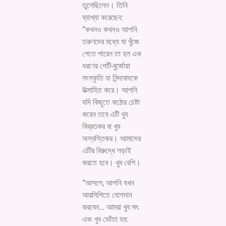
তুলেছিলেন। তিনি
ব্যাখ্যা করেছেন:
“কখনও কখনও আপনি
তরুণদের মধ্যে যা খুঁজে
পেতে পারেন তা হল এক
ধরণের পেটি-বুর্জোয়া
সংস্কৃতি যা নিন্দাবাদকে
উত্সাহিত করে। আপনি
যদি কিছুতে কঠোর চেষ্টা
করেন তবে এটি খুব
বিব্রতকর বা খুব
অস্বস্তিকর। আমাদের
এটির বিরুদ্ধে লড়াই
করতে হবে। খুব বেশি।
“আসলে, আপনি যখন
আরসিপিতে যোগদান
করবেন… আমরা খুব সৎ
এবং খুব ভোঁতা হব: