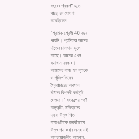
বছরের প্রকল্প” হতে
পারে, রব ঘোষণা
করেছিলেন:
“শ্রমিক শ্রেণী 40 বছর
পায়নি। শ্রমিকরা তাদের
দাঁতের চামড়ায় ঝুলে
আছে। তাদের এখন
সমাধান দরকার।
আমাদের কাজ হল ব্যাংক
ও পুঁজিপতিদের
স্বৈরাচারের অবসান
ঘটাতে বিপ্লবী কর্মসূচি
দেওয়া।” সংকল্পের স্পষ্ট
অনুভূতি, ইতিহাসের
দ্বারা উত্থাপিত
কাজগুলিকে জরুরীভাবে
উত্থাপন করার জন্য এই
অপ্রয়োজনীয় আহ্বান,