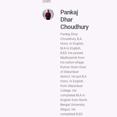
com
Pankaj
Dhar
Choudhury
Pankaj Dhar
Choudhury, B.A
Hons. in English,
M.A in English,
B.ED. He passed
Madhyamik from
his native village
Kumar Gram Duar
of Alipurduar
district. He got B.A
Hons. in English
from Alipurduar
College. He
completed M.A in
English from North
Bengal University,
Siliguri. He
completed B.ED