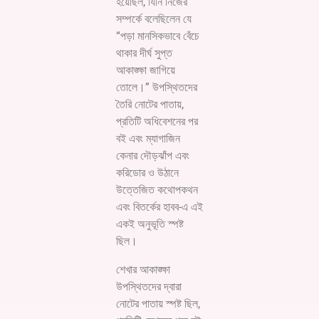
হয়েছিল, যিনি নিজের
সম্পর্কে বলেছিলেন যে
“পড়া মানসিকভাবে বেঁচে
থাকার দীর্ঘ সুপ্ত
আকাঙ্ক্ষা জাগিয়ে
তোলে।” উপস্থিতদের
তৈরি নোটের পাতায়,
প্রতিটি অধিবেশনের পর
বই এবং ম্যাগাজিন
কেনার দৌড়ঝাঁপ এবং
করিডোর ও উঠানে
উত্তেজিত কথোপকথন
এবং বিতর্কের হাবব-এ এই
একই অনুভূতি স্পষ্ট
ছিল।
শেখার আকাঙ্ক্ষা
উপস্থিতদের দ্বারা
নোটের পাতায় স্পষ্ট ছিল,