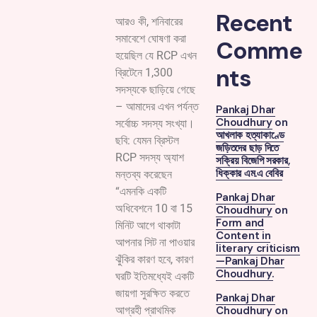
Recent
আরও কী, শনিবারের
সমাবেশে ঘোষণা করা
Comme
হয়েছিল যে RCP এখন
nts
ব্রিটেনে 1,300
সদস্যকে ছাড়িয়ে গেছে
– আমাদের এখন পর্যন্ত
Pankaj Dhar
Choudhury
on
সর্বোচ্চ সদস্য সংখ্যা।
আখলাক হত্যাকাণ্ডে
ছবি: যেমন ব্রিস্টল
জড়িতদের ছাড় দিতে
RCP সদস্য অ্যাশ
সক্রিয় বিজেপি সরকার,
ধিক্কার এম.এ বেবির
মন্তব্য করেছেন
“এমনকি একটি
Pankaj Dhar
অধিবেশনে 10 বা 15
Choudhury
on
Form and
মিনিট আগে থাকাটা
Content in
আপনার সিট না পাওয়ার
literary criticism
ঝুঁকির কারণ হবে, কারণ
—Pankaj Dhar
Choudhury.
ঘরটি ইতিমধ্যেই একটি
জায়গা সুরক্ষিত করতে
Pankaj Dhar
Choudhury
on
আগ্রহী প্রাথমিক