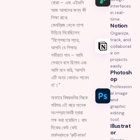
বোঝা – এবং এইগুলি
interfaces
আজ আমাদের জন্য কী
in real-
শিক্ষা রাখে৷
time.
Notion
কেমব্রিজ থেকে তাশা
উড়িয়ে দিয়েছিলেন:
Organize,
track, and
“বিশ্লেষণের স্তর,
collaborat
আপনি যে শিক্ষার
e on
গভীরতা পান – আমি
projects
সেখানে বসে ছিলাম এবং
easily.
আমি মনে করি, ‘আপনি
Photosh
এটি অন্য কোথাও পাবেন
Op
না’।”
Profession
al image
অফারে বিষয়গুলির নিছক
and
পরিসর এই বছর অনেক
graphic
অংশগ্রহণকারী দ্বারা
editing
tool.
লক্ষ করা হয়েছিল। বাম
Illustrat
দিকের কেউ কেউ
Or
মার্কসবাদকে ‘রুটি-মাখন’
Create