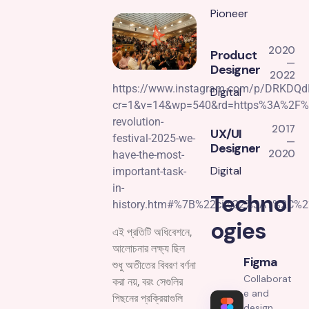
Pioneer
2020
Product
—
Designer
2022
https://www.instagram.com/p/DRKDQ
Digital
cr=1&v=14&wp=540&rd=https%3A%2F%2F
revolution-
2017
UX/UI
festival-2025-we-
—
Designer
2020
have-the-most-
Digital
important-task-
in-
Technol
history.htm#%7B%22ci%22%3A1%2C%
ogies
এই প্রতিটি অধিবেশনে,
আলোচনার লক্ষ্য ছিল
Figma
শুধু অতীতের বিবরণ বর্ণনা
Collaborat
করা নয়, বরং সেগুলির
e and
পিছনের প্রক্রিয়াগুলি
design