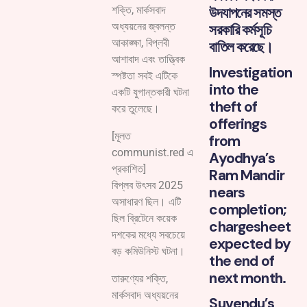
উদযাপনের সমস্ত
শক্তি, মার্কসবাদ
অধ্যয়নের জ্বলন্ত
সরকারি কর্মসূচি
আকাঙ্ক্ষা, বিপ্লবী
বাতিল করেছে।
আশাবাদ এবং তাত্ত্বিক
Investigation
স্পষ্টতা সবই এটিকে
into the
একটি যুগান্তকারী ঘটনা
theft of
করে তুলেছে।
offerings
[মূলত
from
communist.red এ
Ayodhya’s
প্রকাশিত]
Ram Mandir
বিপ্লব উৎসব 2025
nears
অসাধারণ ছিল। এটি
completion;
ছিল ব্রিটেনে কয়েক
chargesheet
দশকের মধ্যে সবচেয়ে
expected by
বড় কমিউনিস্ট ঘটনা।
the end of
next month.
তারুণ্যের শক্তি,
মার্কসবাদ অধ্যয়নের
Suvendu’s