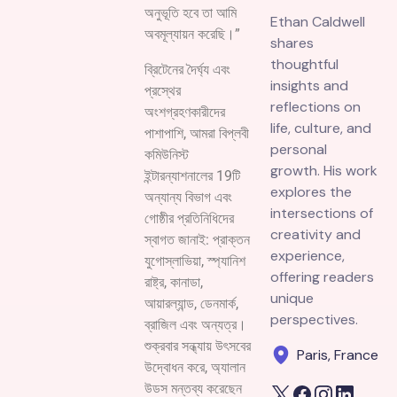
অনুভূতি হবে তা আমি
Ethan Caldwell
অবমূল্যায়ন করেছি।”
shares
thoughtful
ব্রিটেনের দৈর্ঘ্য এবং
insights and
প্রস্থের
reflections on
অংশগ্রহণকারীদের
life, culture, and
পাশাপাশি, আমরা বিপ্লবী
personal
কমিউনিস্ট
growth. His work
ইন্টারন্যাশনালের 19টি
explores the
অন্যান্য বিভাগ এবং
intersections of
গোষ্ঠীর প্রতিনিধিদের
creativity and
স্বাগত জানাই: প্রাক্তন
experience,
যুগোস্লাভিয়া, স্প্যানিশ
offering readers
রাষ্ট্র, কানাডা,
unique
আয়ারল্যান্ড, ডেনমার্ক,
perspectives.
ব্রাজিল এবং অন্যত্র।
শুক্রবার সন্ধ্যায় উৎসবের
Paris, France
উদ্বোধন করে, অ্যালান
উডস মন্তব্য করেছেন