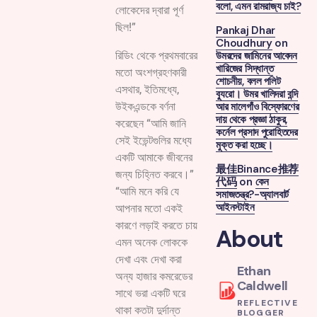
বলো, এমন রামরাজ্য চাই?
লোকেদের দ্বারা পূর্ণ
ছিল!”
Pankaj Dhar
Choudhury
on
উমরদের জামিনের আবেদন
রিডিং থেকে প্রথমবারের
খারিজের সিদ্ধান্ত
মতো অংশগ্রহণকারী
শোচনীয়, বলল পলিট
এসথার, ইতিমধ্যে,
ব্যুরো। উমর খালিদরা বন্দি
আর মালেগাঁও বিস্ফোরণের
উইকএন্ডকে বর্ণনা
দায় থেকে প্রজ্ঞা ঠাকুর,
করেছেন “আমি জানি
কর্নেল প্রসাদ পুরোহিতদের
সেই ইভেন্টগুলির মধ্যে
মুক্ত করা হচ্ছে।
একটি আমাকে জীবনের
最佳Binance推荐
জন্য চিহ্নিত করবে।”
代码
on
কেন
“আমি মনে করি যে
সমাজতন্ত্র?-অ্যালবার্ট
আইনস্টাইন
আপনার মতো একই
কারণে লড়াই করতে চায়
About
এমন অনেক লোককে
দেখা এবং দেখা করা
Ethan
অন্য হাজার কমরেডের
Caldwell
সাথে ভরা একটি ঘরে
REFLECTIVE
থাকা কতটা দুর্দান্ত
BLOGGER