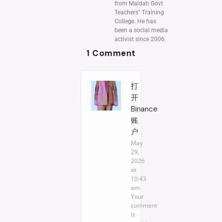
from Maldah Govt.
Teachers" Training
College. He has
been a social media
activist since 2006.
1 Comment
打
开
Binance
账
户
May
29,
2026
at
10:43
am
Your
comment
is