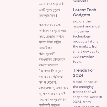
moments.
এই ধারণার জন্য এটি
Latest Tech
একটি পুঙ্খানুপুঙ্খ
Gadgets
তিরস্কার ছিল।
Explore the
পরাবাস্তবতার উপর
newest and most
অধিবেশনের সূচনা করার
innovative
technology
সময়, কেন্দ্রীয় কমিটির
products hitting
সদস্য উইল কলিন্স
the market, from
আমেরিকান
smart devices to
পরাবাস্তববাদী
cutting-edge
ফ্রাঙ্কলিন রোজমন্টকে
tools.
উদ্ধৃত করেছেন:
Trends For
“আমাদের কি অনুমান
2024
করা যায় যে শ্রমিকরা
A look ahead at
স্বপ্ন দেখে না,
the emerging
ভালোবাসে না, কল্পনা করে
trends that will
না, পাগল হয়ে যায় না?
shape the world in
এবং এই সমস্যাগুলি কি
2024, from
মার্কসবাদী স্বার্থের
lifestyle shifts to