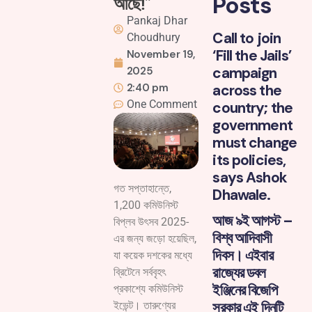
Posts
আছে!”
Pankaj Dhar
Call to join
Choudhury
‘Fill the Jails’
November 19,
campaign
2025
2:40 pm
across the
One Comment
country; the
government
must change
its policies,
says Ashok
গত সপ্তাহান্তে,
Dhawale.
1,200 কমিউনিস্ট
আজ ৯ই আগস্ট –
বিপ্লব উৎসব 2025-
বিশ্ব আদিবাসী
এর জন্য জড়ো হয়েছিল,
দিবস। এইবার
যা কয়েক দশকের মধ্যে
রাজ্যের ডবল
ব্রিটেনে সর্ববৃহৎ
ইঞ্জিনের বিজেপি
প্রকাশ্যে কমিউনিস্ট
সরকার এই দিনটি
ইভেন্ট। তারুণ্যের