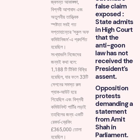
জ্বলন্ত আকাঙ্ক্ষা,
false claim
বিপ্লবী আশাবাদ এবং
exposed :
অতুলনীয় তাত্ত্বিক
State admits
স্পষ্টতা সবই গত
in High Court
সপ্তাহান্তের ‘স্কুল অফ
that the
কমিউনিজম’-এ প্রদর্শিত
anti-goon
হয়েছিল।
law has not
সংখ্যাগুলি নিজেদের
received the
জন্যই কথা বলে:
President’s
1,188 টি টিকিট বিক্রি
assent.
হয়েছিল, যার ফলে 33টি
সেশনের সমস্ত রুম
Opposition
প্যাক-আউট হয়ে
protests
গিয়েছিল এবং বিপ্লবী
demanding a
কমিউনিস্ট পার্টির লড়াই
statement
তহবিলের জন্য একটি
from Amit
রেকর্ড-ব্রেকিং
Shah in
£365,000 তোলা
Parliament.
হয়েছিল।