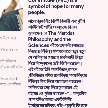
Committee (PRC) is a
symbol of hope for many
people.
সালে প্রকাশিত বিশিষ্ট বিজ্ঞানী এবং বৃটিশ
কমিউনিস্ট পার্টির সদস্য জে বি এস
হ্যালডেন এর The Marxist
ীয় স্বাস্থ্য
Philosophy and the
Sciences বইতে তৎকালীন সময়ের
দাবি তুলেছিলেন
বিজ্ঞানের বিভিন্ন শাখাগুলোতে নতুন নতুন
যে আবিষ্কার সেগুলো মার্কসবাদী চিন্তা
াপতি চিকিৎসক
দিয়ে বিশ্লেষনের চেষ্টা তিনি করেছেন।
র্মী এবং আধিকারিক
এই বইতে তিনি পদার্থবিজ্ঞান,রসায়ন
,জীববিজ্ঞান,গণিত,মনোবিদ্যা,সমাজবিদ্যার
ধর্মঘটের জেরে।
বিভিন্ন বিষয় নিয়ে আলোচনা করেছেন।
কিন্তু এই কর্মীদের
অনিশ্চয়তা তত্ত্ব নিয়ে হ্যালডেন এই
বইয়ের ৫৪ পৃষ্ঠায় বলেছেন-“… বাস্তবিক
পক্ষে যদিও আমরা একটি নির্দিষ্ট
ইলেক্ট্রনের ভবিষ্যৎ গতি-প্রকৃতি কি রকম