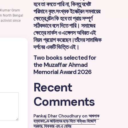
হবে তা বলতে পারি না, কিন্তু যথেষ্ট
পরিমানে বৃহৎ সংখ্যক ইলেক্ট্রন সমবায়ের
ge Kumar Gram
om North Bengal
ক্ষেত্রে বন্টন কি হবে তা প্রায় সম্পূর্ণ
activist since
সঠিকভাবে বলে দিতে পারি। সমাজের
ক্ষেত্রে মার্কস ও এঙ্গেলস অবিরত এই
নিয়ম প্রয়োগ করেছেন।তাঁদের সামাজিক
দর্শনের একটি ভিত্তি এই।
Two books selected for
the Muzaffar Ahmad
Memorial Award 2026
Recent
Comments
Pankaj Dhar Choudhury
on
আখলাক
হত্যাকাণ্ডে জড়িতদের ছাড় দিতে সক্রিয় বিজেপি
সরকার, ধিক্কার এম.এ বেবির