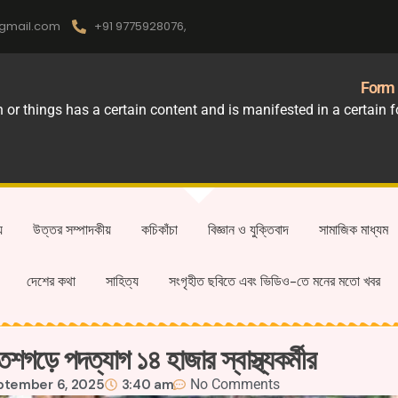
gmail.com
+91 9775928076,
Form 
r things has a certain content and is manifested in a certain for
য়
উত্তর সম্পাদকীয়
কচিকাঁচা
বিজ্ঞান ও যুক্তিবাদ
সামাজিক মাধ্যম
দেশের কথা
সাহিত্য
সংগৃহীত ছবিতে এবং ভিডিও-তে মনের মতো খবর
িশগড়ে পদত্যাগ ১৪ হাজার স্বাস্থ্যকর্মীর
ptember 6, 2025
3:40 am
No Comments