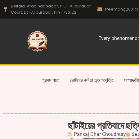
Beltala, Arabindanagar, P.O- Alipurduar
freemang2001@
Court, Dt- Alipurduar, Pin- 736122
Every phenomenon o
প্রথম পাতা
ছোটদের কবিতা ত্ত আবৃত্তি
সম্পাদকী
ছাঁটাইয়ের প্রতিবাদে ছত্ত
Pankaj Dhar Choudhury
Se