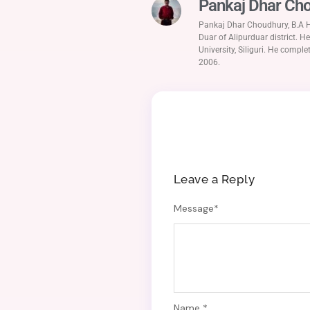
Pankaj Dhar Ch
Pankaj Dhar Choudhury, B.A H
Duar of Alipurduar district. 
University, Siliguri. He compl
2006.
Leave a Reply
Message
*
Name *