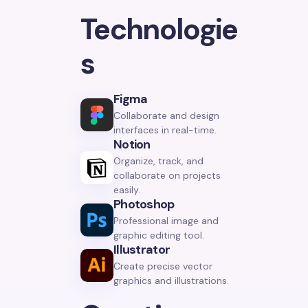
Technologie
s
Figma
Collaborate and design
interfaces in real-time.
Notion
Organize, track, and
collaborate on projects
easily.
Photoshop
Professional image and
graphic editing tool.
Illustrator
Create precise vector
graphics and illustrations.