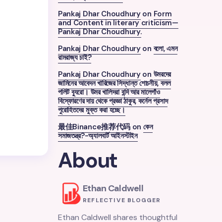
Pankaj Dhar Choudhury
on
Form
and Content in literary criticism—
Pankaj Dhar Choudhury.
Pankaj Dhar Choudhury
on
বলো, এমন
রামরাজ্য চাই?
Pankaj Dhar Choudhury
on
উমরদের
জামিনের আবেদন খারিজের সিদ্ধান্ত শোচনীয়, বলল
পলিট ব্যুরো। উমর খালিদরা বন্দি আর মালেগাঁও
বিস্ফোরণের দায় থেকে প্রজ্ঞা ঠাকুর, কর্নেল প্রসাদ
পুরোহিতদের মুক্ত করা হচ্ছে।
最佳Binance推荐代码
on
কেন
সমাজতন্ত্র?-অ্যালবার্ট আইনস্টাইন
About
Ethan Caldwell
REFLECTIVE BLOGGER
Ethan Caldwell shares thoughtful