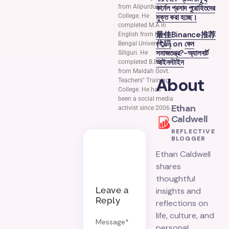
from Alipurduar
কর্নেল প্রসাদ পুরোহিতদের
College. He
মুক্ত করা হচ্ছে।
completed M.A in
最佳Binance推荐
English from North
代码
on
কেন
Bengal University,
সমাজতন্ত্র?-অ্যালবার্ট
Siliguri. He
আইনস্টাইন
completed B.ED
from Maldah Govt.
About
Teachers" Training
College. He has
been a social media
Ethan
activist since 2006.
Caldwell
REFLECTIVE
BLOGGER
Ethan Caldwell
shares
thoughtful
Leave a
insights and
Reply
reflections on
life, culture, and
Message
*
personal