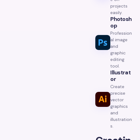
projects
easily.
Photosh
Op
Profession
al image
and
graphic
editing
tool.
Illustrat
Or
Create
precise
vector
graphics
and
illustration
s.