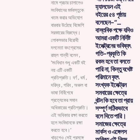
নামে প্রচার চালালেও
হ্যালডেন এই
সংবিধানের মর্মবস্তুকে
বইয়ের ৫৪ পৃষ্ঠায়
খতম করার অভিযোগ
বলেছেন-“…
বারবার উঠেছে বিজেপি
বাস্তবিক পক্ষে যদিও
সরকারের বিরুদ্ধে।
আমরা একটি নির্দিষ্ট
লোকসভার বিরোধী
ইলেক্ট্রনের ভবিষ্যৎ
দলনেতা কংগ্রেসের
গতি-প্রকৃতি কি
রাহুল গান্ধী বলেন ,
রকম হবে তা বলতে
‘সংবিধান শুধু একটি বই
পারি না, কিন্তু যথেষ্ট
নয় এটি একটি
পরিমানে বৃহৎ
প্রতিশ্রুতি। বর্ণ , ধর্ম ,
সংখ্যক ইলেক্ট্রন
দরিদ্র , গরিব , অঞ্চল বা
সমবায়ের ক্ষেত্রে
ভাষা নির্বিশেষে
বন্টন কি হবে তা প্রায়
প্রত্যেকের সমান
সম্পূর্ণ সঠিকভাবে
অধিকারের প্রতিশ্রুতি।
বলে দিতে পারি।
এই অধিকার রক্ষা করতে
হলে সংবিধানকে রক্ষা
সমাজের ক্ষেত্রে
করতে হবে।’
মার্কস ও এঙ্গেলস
খাড়গেও সেই প্রসঙ্গে
অবিরত এই নিয়ম