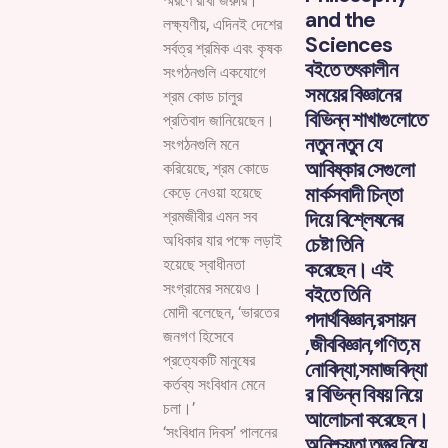
স্মরণে রাখা জরুরি।
and the
লক্ষ্যণীয়, এদিনই দেশের
Sciences
সর্বত্র শ্রমিক এবং কৃষক
বইতে তৎকালীন
সংগঠনগুলি একযোগে
সময়ের বিজ্ঞানের
শ্রম কোড চালুর
বিভিন্ন শাখাগুলোতে
প্রতিবাদ জানিয়েছেন।
নতুন নতুন যে
সংগঠনগুলি মনে
আবিষ্কার সেগুলো
করিয়েছে, শ্রম কোডে
মার্কসবাদী চিন্তা
কেড়ে নেওয়া হয়েছে
দিয়ে বিশ্লেষনের
শ্রমজীবীর এমন সব
অধিকার যার পক্ষে লড়াই
চেষ্টা তিনি
হয়েছে স্বাধীনতা
করেছেন। এই
সংগ্রামের সময়েও।
বইতে তিনি
মোদী বলেছেন, ‘ভারতের
পদার্থবিজ্ঞান,রসায়ন
জনগণ হিসেবে
,জীববিজ্ঞান,গণিত,ম
প্রত্যেকটি মানুষের
নোবিদ্যা,সমাজবিদ্যা
কর্তব্য সংবিধান মেনে
র বিভিন্ন বিষয় নিয়ে
চলা।’
আলোচনা করেছেন।
‘সংবিধান দিবস’ পালনের
অনিশ্চয়তা তত্ত্ব নিয়ে