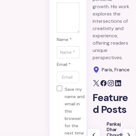
growth. His work
explores the
intersections of
creativity and
experience,
Name *
offering readers
unique
perspectives.
Email *
Paris, France
Save my
Feature
name and
email in
d Posts
this
browser
Pankaj
for the
Dhar
next time
Choudhury