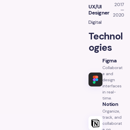
2017
UX/UI
—
Designer
2020
Digital
Technol
ogies
Figma
Collaborat
e and
design
interfaces
in real-
time.
Notion
Organize,
track, and
collaborat
e on