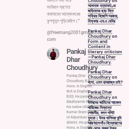
ময়দানে সভা করে
Choudhury
on
আখলাক হত্যাকাণ্ডে
সংবিধান প্রণেতা
জড়িতদের ছাড় দিতে
বাবাসাহেব আম্বেদকরের
সক্রিয় বিজেপি সরকার,
কুশপুতুল পুড়িয়েছিল।’’
ধিক্কার এম.এ বেবির
Pankaj Dhar
@freemang2001gmail-
Choudhury
on
com
Form and
Content in
Pankaj
literary criticism
—Pankaj Dhar
Dhar
Choudhury.
Choudhury
Pankaj Dhar
Pankaj Dhar
Choudhury
on
Choudhury, B.A
বলো, এমন রামরাজ্য চাই?
Hons. in English,
M.A in English,
Pankaj Dhar
B.ED. He passed
Choudhury
on
Madhyamik from
উমরদের জামিনের আবেদন
his native village
খারিজের সিদ্ধান্ত
Kumar Gram Duar
শোচনীয়, বলল পলিট
of Alipurduar
ব্যুরো। উমর খালিদরা বন্দি
district. He got B.A
আর মালেগাঁও বিস্ফোরণের
Hons. in English
দায় থেকে প্রজ্ঞা ঠাকুর,