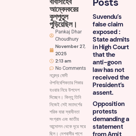
Posts
বাবাসাহেব
আম্বেদকরের
কুশপুতুল
Suvendu’s
পুড়িয়েছিল।
false claim
exposed :
Pankaj Dhar
State admits
Choudhury
in High Court
November 27,
that the
2025
2:13 am
anti-goon
No Comments
law has not
নরেন্দ্র মোদী
received the
ঔপনিবেশিকতার শিকার
President’s
হওয়ার নিয়ে উপদেশ
assent.
দিচ্ছেন। কিন্তু তিনি
Opposition
নিজেই সেই মতাদর্শের
protests
শরিক যারা স্বাধীনতা
demanding a
সংগ্রাম এবং জাতীয়
statement
আন্দোলন থেকে দূরে সরে
from Amit
ছিল। দেশবাসীর পাশে