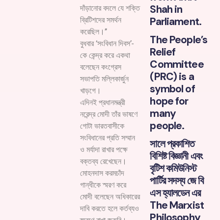
Shah in
দাঁড়ানোর বদলে যে শক্তি
Parliament.
ব্রিটিশদের সমর্থন
করেছিল।’’
The People’s
বুধবার ‘সংবিধান দিবস’-
Relief
কে কেন্দ্র করে একথা
Committee
বলেছেন কংগ্রেস
(PRC) is a
সভাপতি মল্লিকার্জুন
symbol of
খাড়গে।
hope for
এদিনই প্রধানমন্ত্রী
many
নরেন্দ্র মোদী তাঁর ভাষণে
people.
গোটা ভারতবাসীকে
সংবিধানের প্রতি সম্মান
সালে প্রকাশিত
ও মর্যাদা রাখার পক্ষে
বিশিষ্ট বিজ্ঞানী এবং
বক্তব্য রেখেছেন।
বৃটিশ কমিউনিস্ট
মোহনদাস করমচাঁদ
পার্টির সদস্য জে বি
গান্ধীকে স্মরণ করে
এস হ্যালডেন এর
মোদী বলেছেন অধিকারের
The Marxist
দাবি করতে হলে কর্তব্যও
Philosophy