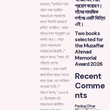
বলেছেন, ‘‘সংবিধান যখন
প্রয়োগ করেছেন।
গ্রহণ করা হয়েছিল
তাঁদের সামাজিক
আরএসএস প্রকাশ্যে
দর্শনের একটি ভিত্তি
তাকে ‘বিদেশি মতাদর্শে
এই।
চালিত’ বলেছিল। কারণ
Two books
তাঁদের দর্শন ‘মনুস্মৃতি’-কে
selected for
সমর্থন করে। গোড়া
the Muzaffar
থেকে আরএসএস
Ahmad
সংবিধানের বিরোধী।’’
Memorial
খাড়গে বলেন, ‘‘আজ এই
শক্তিই দেশের
Award 2026
ক্ষমতায়। এখন তারাই
Recent
রাজনৈতিক কারণে বলতে
বাধ্য হচ্ছে যেন সংবিধান
Comme
তাদেরই তৈরি।’’
nts
খাড়গে বলেন, ‘‘১৯৪৮’র
১১ ডিসেম্বর এই
আরএসএস রামলীলা
Pankaj Dhar