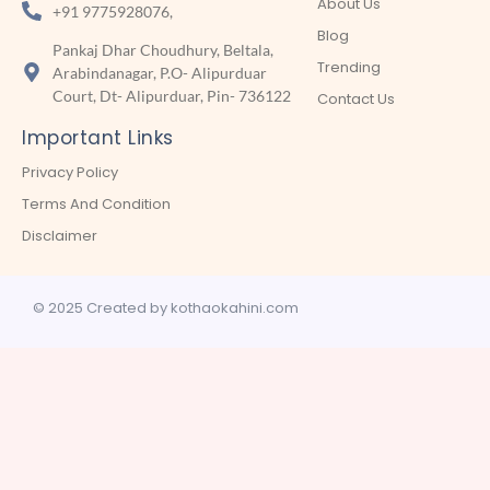
About Us
+91 9775928076,
Blog
Pankaj Dhar Choudhury, Beltala,
Trending
Arabindanagar, P.O- Alipurduar
Court, Dt- Alipurduar, Pin- 736122
Contact Us
Important Links
Privacy Policy
Terms And Condition
Disclaimer
© 2025 Created by kothaokahini.com