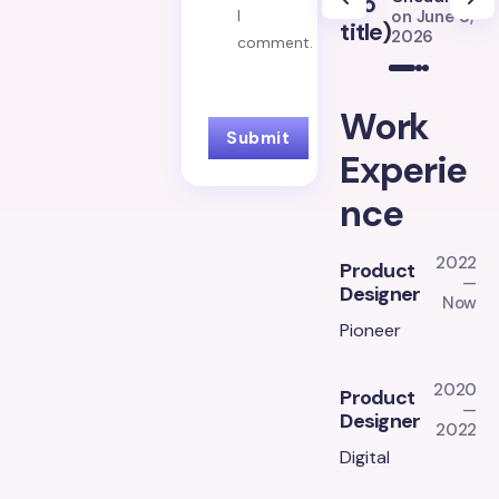
(no
(
on
June 8,
I
title)
ti
2026
comment.
Work
Experie
nce
2022
Product
—
Designer
Now
Pioneer
2020
Product
—
Designer
2022
Digital