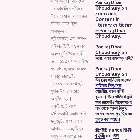
ও অভিন্ন। বিভেদের
Pankaj Dhar
Choudhury
on
পতাকার নিচে দাঁড়িয়ে
Form and
ঈদের নামাজ আদায় করা
Content in
তাঁদের কাছে ছিল
literary criticism
—Pankaj Dhar
অসম্ভব।
Choudhury.
দুটি জামাত, এক দেশ–
এইভাবেই ইতিহাস এক
Pankaj Dhar
Choudhury
on
অভূতপূর্ব ঘটনার সাক্ষী
বলো, এমন রামরাজ্য চাই?
হয়। ১৯৪৭ সালের ঈদে
Pankaj Dhar
কলকাতায়, এবং সম্ভবত
Choudhury
on
সমগ্র ভারতেই,
উমরদের জামিনের আবেদন
প্রথমবারের মতো দুটি
খারিজের সিদ্ধান্ত
শোচনীয়, বলল পলিট
পৃথক ঈদের জামাত
ব্যুরো। উমর খালিদরা বন্দি
অনুষ্ঠিত হয়।
আর মালেগাঁও বিস্ফোরণের
একটি ছোট অংশ
দায় থেকে প্রজ্ঞা ঠাকুর,
কর্নেল প্রসাদ পুরোহিতদের
ঐতিহ্যবাহী অক্টারলোনি
মুক্ত করা হচ্ছে।
মনুমেন্টের মাঠে নামাজ
আদায় করলেও, বিপুল
最佳Binance推荐
代码
on
কেন
সংখ্যক দেশপ্রেমিক