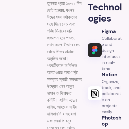
তুলনায় প্রায় ১০-১১ দিন
Technol
ছোট হওয়ায়, যখনই
ogies
ঈদের সময় বর্ষাকালের
সঙ্গে মিলে যেত এবং
Figma
শহিদ মিনারের মাঠ
জলমগ্ন হয়ে পড়ত,
Collaborat
e and
তখন অস্থায়ীভাবে রেড
design
রোডে ঈদের নামাজ
interfaces
অনুষ্ঠিত হতো।
in real-
পরবর্তীকালে অনিশ্চিত
time.
আবহাওয়ার কারণে সৃষ্ট
Notion
সমস্যার স্থায়ী সমাধানের
Organize,
উদ্যোগ নেন আবুল
track, and
হাসান ও খিলাফত
collaborat
e on
কমিটি। হাশিম আব্দুল
projects
হালিম, আহমেদ সাঈদ
easily.
মালিহাবাদি-র সহায়তা
Photosh
এবং জ্যোতি বসুর
Op
নেতৃত্বে রেড রোডে