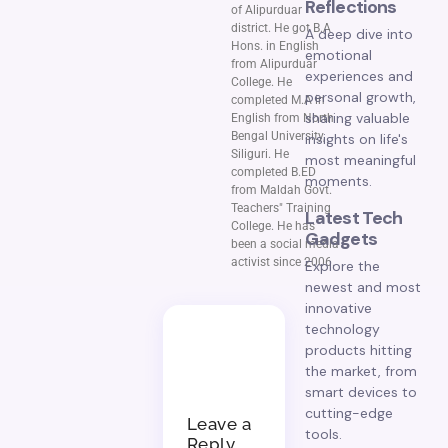
Reflections
of Alipurduar
district. He got B.A
A deep dive into
Hons. in English
emotional
from Alipurduar
experiences and
College. He
personal growth,
completed M.A in
sharing valuable
English from North
Bengal University,
insights on life's
Siliguri. He
most meaningful
completed B.ED
moments.
from Maldah Govt.
Teachers" Training
Latest Tech
College. He has
Gadgets
been a social media
activist since 2006.
Explore the
newest and most
innovative
technology
products hitting
the market, from
smart devices to
cutting-edge
Leave a
tools.
Reply