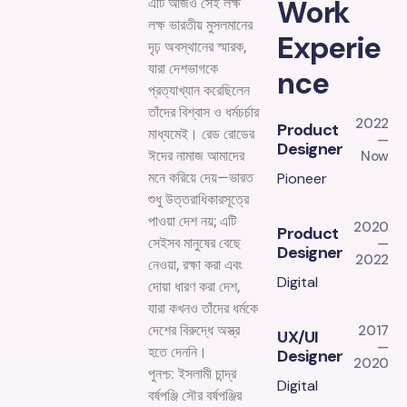
Work
এটি আজও সেই লক্ষ
লক্ষ ভারতীয় মুসলমানের
Experie
দৃঢ় অবস্থানের স্মারক,
যারা দেশভাগকে
nce
প্রত্যাখ্যান করেছিলেন
তাঁদের বিশ্বাস ও ধর্মচর্চার
2022
Product
মাধ্যমেই। রেড রোডের
—
Designer
Now
ঈদের নামাজ আমাদের
Pioneer
মনে করিয়ে দেয়—ভারত
শুধু উত্তরাধিকারসূত্রে
পাওয়া দেশ নয়; এটি
2020
Product
—
সেইসব মানুষের বেছে
Designer
2022
নেওয়া, রক্ষা করা এবং
Digital
দোয়া ধারণ করা দেশ,
যারা কখনও তাঁদের ধর্মকে
2017
দেশের বিরুদ্ধে অস্ত্র
UX/UI
—
হতে দেননি।
Designer
2020
পুনশ্চ: ইসলামী চান্দ্র
Digital
বর্ষপঞ্জি সৌর বর্ষপঞ্জির