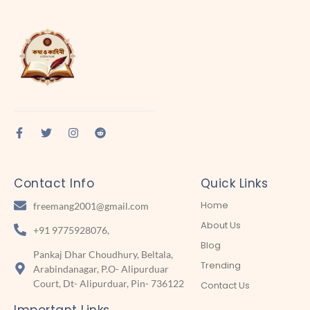
Contact Info
Quick Links
Home
freemang2001@gmail.com
About Us
+91 9775928076,
Blog
Pankaj Dhar Choudhury, Beltala,
Trending
Arabindanagar, P.O- Alipurduar
Court, Dt- Alipurduar, Pin- 736122
Contact Us
Important Links