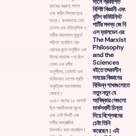
সালে প্রকাশিত
হৃদয়ের যন্ত্রণা, সাহস
বিশিষ্ট বিজ্ঞানী এবং
এবং কঠিন সিদ্ধান্তের
বৃটিশ কমিউনিস্ট
মধ্যে। কলকাতায় সেই
পার্টির সদস্য জে বি
চেতনা এক ঐতিহাসিক ও
এস হ্যালডেন এর
গভীর আবেগঘন মুহূর্তে
The Marxist
পরিণত হয়েছিল রেড
Philosophy
রোডের বুকে অনুষ্ঠিত এক
and the
ঈদের নামাজে—যা ছিল
Sciences
যেমন এক ধর্মীয়
বইতে তৎকালীন
অনুশীলন, তেমনই এক
সময়ের বিজ্ঞানের
অবিভক্ত দেশের প্রতি
বিভিন্ন শাখাগুলোতে
অকৃত্রিম ভালোবাসার
নতুন নতুন যে
ঘোষণা।
আবিষ্কার সেগুলো
১৯৪৭ সালের ১৫ আগস্ট
মার্কসবাদী চিন্তা
ছিল স্বাধীনতার সূচনা
দিয়ে বিশ্লেষনের
এবং সেই দিনটি এক
চেষ্টা তিনি
গভীর আধ্যাত্মিক
করেছেন। এই
তাৎপর্যও বহন করেছিল।