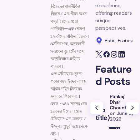
experience,
বিভেদের রাজনীতির
offering readers
বিরুদ্ধে এক নীরব অথচ
unique
বজ্রনিনাদের মতো
perspectives.
প্রতিবাদ—এক ঘোষণা
যে তাঁদের পরিচয় চিরকাল
Paris, France
ধর্মনিরপেক্ষ, বহুত্ববাদী
ভারতের বুনোটের সঙ্গে
অঙ্গাঙ্গিভাবে জড়িয়ে
Feature
থাকবে।
এক ঐতিহ্যের সূচনা-
d Posts
পরের বছর ঈদের নামাজ
আবার শহিদ মিনারের
ময়দানে ফিরে যায়।
Pankaj
Dhar
ফলে ১৯৪৭ সালের রেড
Choudhury
(no
(
রোডের ঈদের নামাজ
on
June 8,
title)
ti
ইতিহাসে এক অনন্য ও
2026
উজ্জ্বল মুহূর্ত হয়ে থেকে
যায়।