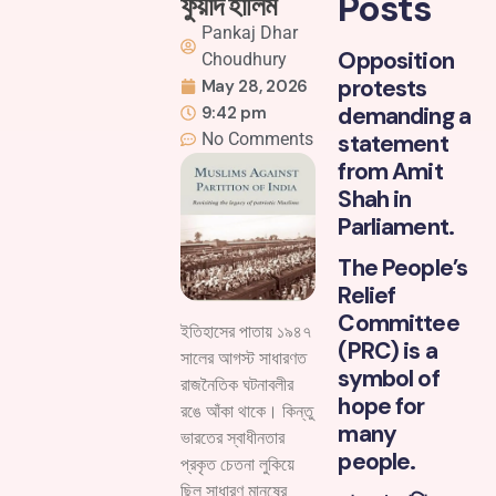
Posts
ফুয়াদ হালিম
Pankaj Dhar
Opposition
Choudhury
protests
May 28, 2026
demanding a
9:42 pm
No Comments
statement
from Amit
Shah in
Parliament.
The People’s
Relief
Committee
ইতিহাসের পাতায় ১৯৪৭
(PRC) is a
সালের আগস্ট সাধারণত
symbol of
রাজনৈতিক ঘটনাবলীর
hope for
রঙে আঁকা থাকে। কিন্তু
many
ভারতের স্বাধীনতার
people.
প্রকৃত চেতনা লুকিয়ে
ছিল সাধারণ মানুষের