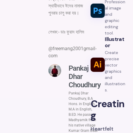
Profession
স্থায়ীভাবে ঈদের নামাজ
al image
পুনরায় চালু করা হয়।
and
graphic
editing
লেখক:- ডাঃ ফুয়াদ হালিম
tool.
Illustrat
Or
@freemang2001gmail-
Create
com
precise
vector
Pankaj
graphics
Dhar
and
Choudhury
illustration
s.
Pankaj Dhar
Choudhury, B.A
Creatin
Hons. in English,
M.A in English,
g
B.ED. He passed
Madhyamik from
his native village
Heartfelt
Kumar Gram Duar