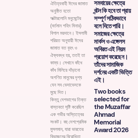
সমবায়ের ক্ষেত্রে
ঐতিহ্যবাহী ঈদের জামাত
বন্টন কি হবে তা প্রায়
অনুষ্ঠিত হতো
সম্পূর্ণ সঠিকভাবে
অক্টারলোনি মনুমেন্টের
বলে দিতে পারি।
(বর্তমান শহিদ মিনার)
সমাজের ক্ষেত্রে
বিশাল ময়দানে। ইসলামী
মার্কস ও এঙ্গেলস
শরিয়ত অনুযায়ী ঈদের
অবিরত এই নিয়ম
জামাত যত বৃহৎ ও
ঐক্যবদ্ধ হয়, ততই তা
প্রয়োগ করেছেন।
কাম্য। সেখানে কাঁধে
তাঁদের সামাজিক
কাঁধ মিলিয়ে দাঁড়ানো
দর্শনের একটি ভিত্তি
অগণিত মানুষের দৃশ্য
এই।
যেন সব ভেদাভেদকে
Two books
মুছে দিত।
selected for
কিন্তু দেশভাগের তিক্ত
the Muzaffar
বাস্তবতা সৃষ্টি করেছিল
Ahmad
এক গভীর অস্তিত্বের
Memorial
সংকট। বহু দেশপ্রেমিক
Award 2026
মুসলমান, যারা ভারতের
বিভাজনের বিরোধিতা