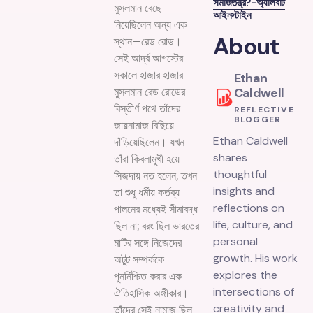
সমাজতন্ত্র?-অ্যালবার্ট
মুসলমান বেছে
আইনস্টাইন
নিয়েছিলেন অন্য এক
About
স্থান—রেড রোড।
সেই আর্দ্র আগস্টের
সকালে হাজার হাজার
Ethan
Caldwell
মুসলমান রেড রোডের
বিস্তীর্ণ পথে তাঁদের
REFLECTIVE
BLOGGER
জায়নামাজ বিছিয়ে
Ethan Caldwell
দাঁড়িয়েছিলেন। যখন
shares
তাঁরা কিবলামুখী হয়ে
thoughtful
সিজদায় নত হলেন, তখন
insights and
তা শুধু ধর্মীয় কর্তব্য
reflections on
পালনের মধ্যেই সীমাবদ্ধ
life, culture, and
ছিল না; বরং ছিল ভারতের
personal
মাটির সঙ্গে নিজেদের
growth. His work
অটুট সম্পর্ককে
explores the
পুনর্নিশ্চিত করার এক
intersections of
ঐতিহাসিক অঙ্গীকার।
creativity and
তাঁদের সেই নামাজ ছিল