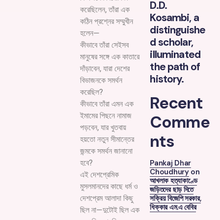
D.D.
করেছিলেন, তাঁরা এক
Kosambi, a
কঠিন প্রশ্নের সম্মুখীন
distinguishe
হলেন—
d scholar,
কীভাবে তাঁরা সেইসব
illuminated
মানুষের সঙ্গে এক কাতারে
the path of
দাঁড়াবেন, যারা দেশের
history.
বিভাজনকে সমর্থন
করেছিল?
Recent
কীভাবে তাঁরা এমন এক
ইমামের পিছনে নামাজ
Comme
পড়বেন, যার খুতবায়
nts
হয়তো নতুন সীমান্তের
জন্মকে সমর্থন জানানো
Pankaj Dhar
হবে?
Choudhury
on
এই দেশপ্রেমিক
আখলাক হত্যাকাণ্ডে
মুসলমানদের কাছে ধর্ম ও
জড়িতদের ছাড় দিতে
সক্রিয় বিজেপি সরকার,
দেশপ্রেম আলাদা কিছু
ধিক্কার এম.এ বেবির
ছিল না—দুটোই ছিল এক