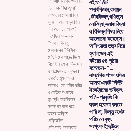
বইতে তিনি
ঐতিহাসিক সেই শুক্রবার
ছিল ‘আলবিদা জুম্মা’—
পদার্থবিজ্ঞান,রসায়ন
রমজানের শেষ পবিত্র
,জীববিজ্ঞান,গণিত,ম
জুম্মা। আর মাত্র তিন
নোবিদ্যা,সমাজবিদ্যা
দিন পরে, ১৮ আগস্ট,
র বিভিন্ন বিষয় নিয়ে
এসেছিল ঈদ-উল-
আলোচনা করেছেন।
ফিতর। কিন্তু
অনিশ্চয়তা তত্ত্ব নিয়ে
দেশভাগের বিভীষিকায়
হ্যালডেন এই
সেই ঈদের আনন্দ মিশে
বইয়ের ৫৪ পৃষ্ঠায়
গিয়েছিল শোক, বিভাজন
বলেছেন-“…
ও মতাদর্শগত দ্বন্দ্বে।
বাস্তবিক পক্ষে যদিও
ভারতীয় মুসলমানরা
আমরা একটি নির্দিষ্ট
আবারও এক গভীর ধর্মীয়
ইলেক্ট্রনের ভবিষ্যৎ
ও নৈতিক সংকটের
গতি-প্রকৃতি কি
মুখোমুখি হয়েছিলেন—যে
রকম হবে তা বলতে
সংকট বহু বছর ধরে
পারি না, কিন্তু যথেষ্ট
তাদের তাড়িয়ে
পরিমানে বৃহৎ
বেড়িয়েছিল।
সংখ্যক ইলেক্ট্রন
সেই সময় কলকাতার